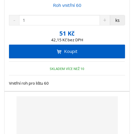
Roh vnitřní 60
S
N
Z
ks
n
a
m
í
v
ě
51 Kč
ž
ý
n
42,15 Kč bez DPH
i
š
i
t
i
Koupit
t
m
t
p
n
m
o
o
n
SKLADEM VÍCE NEŽ 10
ž
o
č
s
ž
e
t
s
Vnitřní roh pro lištu 60
t
v
t
í
v
í