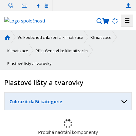
☰
V
y
h
Ú
Velkoobchod chlazení a klimatizace
Klimatizace
l
v
o
e
Klimatizace
Příslušenství ke klimatizacím
d
d
Plastové lišty a tvarovky
n
a
í
t
s
Plastové lišty a tvarovky
t
r
a
Zobrazit další kategorie
n
a
Probíhá načítání komponenty