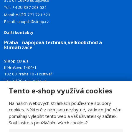
370 01 České Budějovice
+420
Tel.:
387 203 521
+420
Mobil:
777 721 521
E-mail:
sinopcb@sinop.cz
Další kontakty
Praha - nápojová technika,velkoobchod a
klimatizace
Sinop CB a.s.
K Hrušovu 1400/1
102 00 Praha 10 - Hostivař
+420
Tel.:
272 700 671
+420
Tento e-shop využívá cookies
Mobil:
774 335 918
E-mail:
sinoppraha@sinop.cz
Na našich webových stránkách používáme soubory
Další kontakty
cookies. Některé z nich jsou nezbytné, zatímco jiné nám
pomáhají vylepšit tento web a váš uživatelský zážitek.
Souhlasíte s používáním všech cookies?