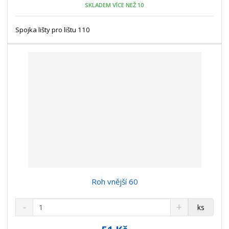
SKLADEM VÍCE NEŽ 10
ž
o
č
s
ž
e
t
s
Spojka lišty pro lištu 110
t
v
t
í
v
í
Roh vnější 60
S
N
Z
ks
n
a
m
í
v
ě