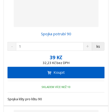
Spojka potrubí 90
S
N
Z
ks
n
a
m
í
v
ě
39 Kč
ž
ý
n
32,23 Kč bez DPH
i
š
i
t
i
Koupit
t
m
t
p
n
m
o
o
n
SKLADEM VÍCE NEŽ 10
ž
o
č
s
ž
e
t
s
Spojka lišty pro lištu 90
t
v
t
í
v