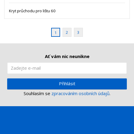
s
ž
e
t
s
Kryt průchodu pro lištu 60
t
v
t
í
v
í
2
3
1
Ať vám nic neunikne
Přihlásit
Souhlasím se
zpracováním osobních údajů
.