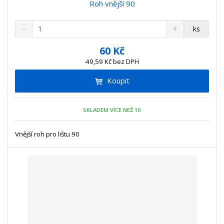
Roh vnější 90
S
N
Z
ks
n
a
m
í
v
ě
60 Kč
ž
ý
n
49,59 Kč bez DPH
i
š
i
t
i
Koupit
t
m
t
p
n
m
o
o
n
SKLADEM VÍCE NEŽ 10
ž
o
č
s
ž
e
t
s
Vnější roh pro lištu 90
t
v
t
í
v
í