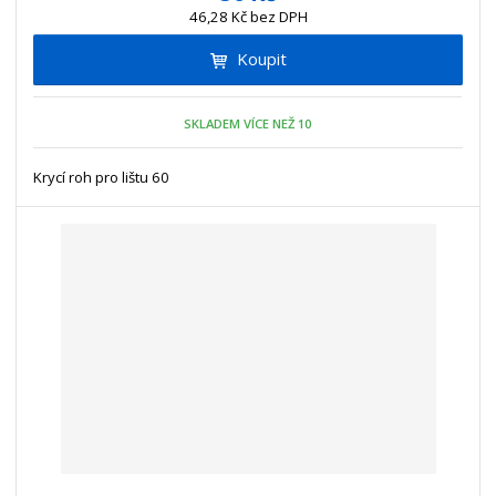
ž
ý
n
46,28 Kč bez DPH
i
š
i
t
i
Koupit
t
m
t
p
n
m
o
o
n
SKLADEM VÍCE NEŽ 10
ž
o
č
s
ž
e
t
s
Krycí roh pro lištu 60
t
v
t
í
v
í