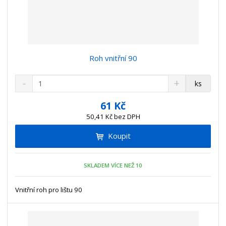
Roh vnitřní 90
S
N
Z
ks
n
a
m
í
v
ě
61 Kč
ž
ý
n
50,41 Kč bez DPH
i
š
i
t
i
Koupit
t
m
t
p
n
m
o
o
n
SKLADEM VÍCE NEŽ 10
ž
o
č
s
ž
e
t
s
Vnitřní roh pro lištu 90
t
v
t
í
v
í