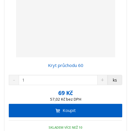
Kryt průchodu 60
S
N
Z
ks
n
a
m
í
v
ě
69 Kč
ž
ý
n
57,02 Kč bez DPH
i
š
i
t
i
Koupit
t
m
t
p
n
m
o
o
n
SKLADEM VÍCE NEŽ 10
ž
o
č