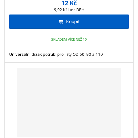
ě
12 Kč
ž
ý
n
9,92 Kč bez DPH
i
š
i
t
i
Koupit
t
m
t
p
n
m
o
o
n
SKLADEM VÍCE NEŽ 10
ž
o
č
s
ž
e
t
s
Univerzální držák potrubí pro lišty OD 60, 90 a 110
t
v
t
í
v
í