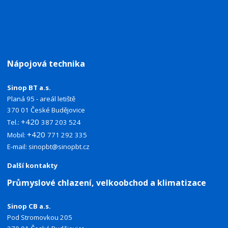
Nápojová technika
Sinop BT a.s.
Planá 95 - areál letiště
370 01 České Budějovice
+420
Tel.:
387 203 524
+420
Mobil:
771 292 335
E-mail:
sinopbt@sinopbt.cz
Další kontakty
Průmyslové chlazení, velkoobchod a klimatizace
Sinop CB a.s.
Pod Stromovkou 205