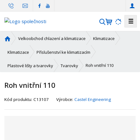
☰
V
y
h
Ú
Velkoobchod chlazení a klimatizace
Klimatizace
l
v
o
e
Klimatizace
Příslušenství ke klimatizacím
d
d
n
Roh vnitřní 110
Plastové lišty a tvarovky
Tvarovky
a
í
t
s
Roh vnitřní 110
t
r
K
Kód produktu:
C13107
Výrobce:
Castel Engineering
a
ó
n
d
a
d
o
d
a