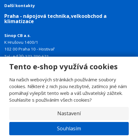
Další kontakty
Praha - nápojová technika,velkoobchod a
klimatizace
Sinop CB a.s.
K Hrušovu 1400/1
102 00 Praha 10 - Hostivař
+420
Tel.:
272 700 671
+420
Tento e-shop využívá cookies
Mobil:
774 335 918
E-mail:
sinoppraha@sinop.cz
Na našich webových stránkách používáme soubory
Další kontakty
cookies. Některé z nich jsou nezbytné, zatímco jiné nám
pomáhají vylepšit tento web a váš uživatelský zážitek.
Souhlasíte s používáním všech cookies?
Nastavení
© 2026, SINOP CB a.s.
E
Souhlasím
B
VYROBILA
R
Á