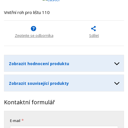
p
n
m
o
o
n
Vnitřní roh pro lištu 110
ž
o
č
s
ž
e
t
s
t
v
t
Zeptejte se odborníka
Sdílet
í
v
í
Zobrazit hodnocení produktu
Zobrazit související produkty
Kontaktní formulář
*
E-mail