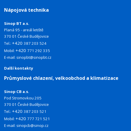
Nápojová technika
Sinop BT a.s.
Planá 95 - areál letiště
370 01 České Budějovice
+420
Tel.:
387 203 524
+420
Mobil:
771 292 335
E-mail:
sinopbt@sinopbt.cz
Další kontakty
Průmyslové chlazení, velkoobchod a klimatizace
Sinop CB a.s.
Pod Stromovkou 205
370 01 České Budějovice
+420
Tel.:
387 203 521
+420
Mobil:
777 721 521
E-mail:
sinopcb@sinop.cz