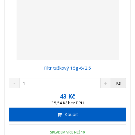
Filtr tužkový 15g-6/2.5
S
N
Z
Ks
n
a
m
í
v
ě
43 Kč
ž
ý
n
35,54 Kč bez DPH
i
š
i
t
i
Koupit
t
m
t
p
n
m
o
o
n
SKLADEM VÍCE NEŽ 10
ž
o
č