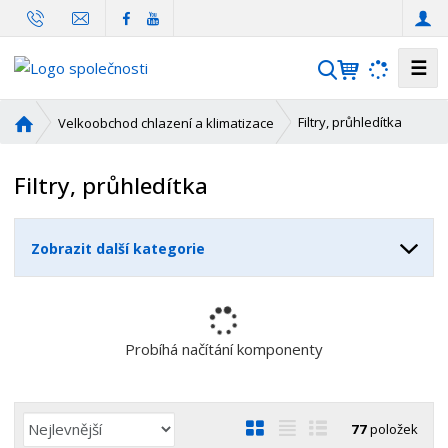
☰
V
y
h
Ú
Filtry, průhledítka
Velkoobchod chlazení a klimatizace
l
v
o
e
Filtry, průhledítka
d
d
n
a
í
t
Zobrazit další kategorie
s
t
r
a
n
Probíhá načítání komponenty
a
Ř
O
T
Ř
77
položek
a