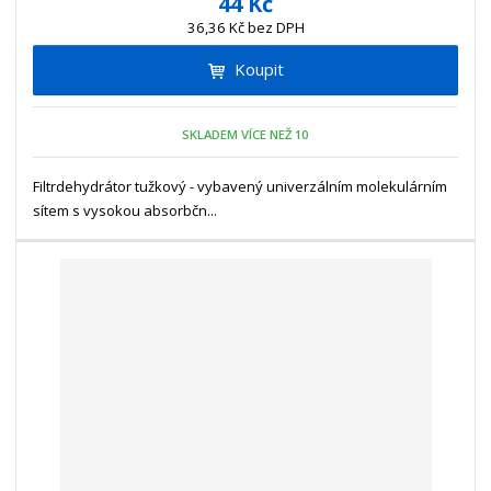
44 Kč
ž
ý
n
36,36 Kč bez DPH
i
š
i
t
i
Koupit
t
m
t
p
n
m
o
o
n
SKLADEM VÍCE NEŽ 10
ž
o
č
s
ž
e
t
s
Filtrdehydrátor tužkový - vybavený univerzálním molekulárním
t
v
t
sítem s vysokou absorbčn...
í
v
í