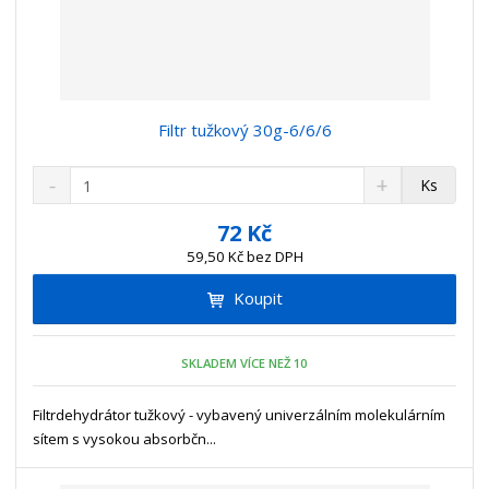
Filtr tužkový 30g-6/6/6
S
N
Z
Ks
n
a
m
í
v
ě
72 Kč
ž
ý
n
59,50 Kč bez DPH
i
š
i
t
i
Koupit
t
m
t
p
n
m
o
o
n
SKLADEM VÍCE NEŽ 10
ž
o
č
s
ž
e
t
s
Filtrdehydrátor tužkový - vybavený univerzálním molekulárním
t
v
t
sítem s vysokou absorbčn...
í
v
í