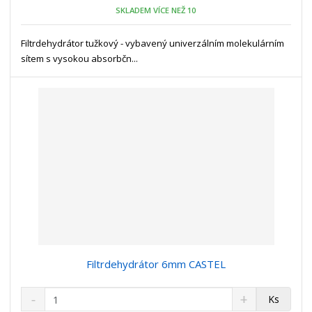
o
n
SKLADEM VÍCE NEŽ 10
ž
o
č
s
ž
e
t
s
Filtrdehydrátor tužkový - vybavený univerzálním molekulárním
t
v
t
sítem s vysokou absorbčn...
í
v
í
Filtrdehydrátor 6mm CASTEL
S
N
Z
Ks
n
a
m