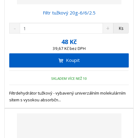
Filtr tužkový 20g-6/6/2.5
S
N
Z
Ks
n
a
m
í
v
ě
48 Kč
ž
ý
n
39,67 Kč bez DPH
i
š
i
t
i
Koupit
t
m
t
p
n
m
o
o
n
SKLADEM VÍCE NEŽ 10
ž
o
č
s
ž
e
t
s
Filtrdehydrátor tužkový - vybavený univerzálním molekulárním
t
v
t
sítem s vysokou absorbčn...
í
v
í