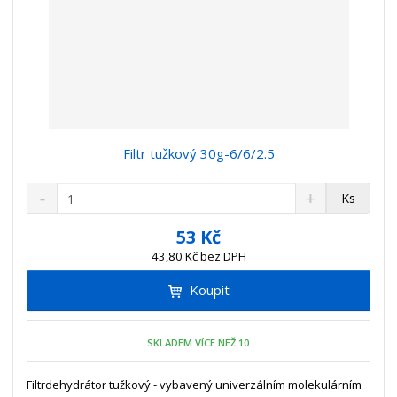
Filtr tužkový 30g-6/6/2.5
S
N
Z
Ks
n
a
m
í
v
ě
53 Kč
ž
ý
n
43,80 Kč bez DPH
i
š
i
t
i
Koupit
t
m
t
p
n
m
o
o
n
SKLADEM VÍCE NEŽ 10
ž
o
č
s
ž
e
t
s
Filtrdehydrátor tužkový - vybavený univerzálním molekulárním
t