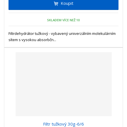
Koupit
t
m
t
p
n
m
o
o
n
SKLADEM VÍCE NEŽ 10
ž
o
č
s
ž
e
t
s
Filtrdehydrátor tužkový - vybavený univerzálním molekulárním
t
v
t
sítem s vysokou absorbčn...
í
v
í
Filtr tužkový 30g-6/6