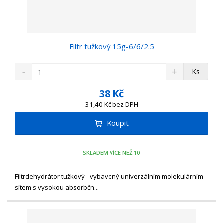
Filtr tužkový 15g-6/6/2.5
S
N
Z
Ks
n
a
m
í
v
ě
38 Kč
ž
ý
n
31,40 Kč bez DPH
i
š
i
t
i
Koupit
t
m
t
p
n
m
o
o
n
SKLADEM VÍCE NEŽ 10
ž
o
č
s
ž
e
t
s
Filtrdehydrátor tužkový - vybavený univerzálním molekulárním
t
v
t
sítem s vysokou absorbčn...
í
v
í