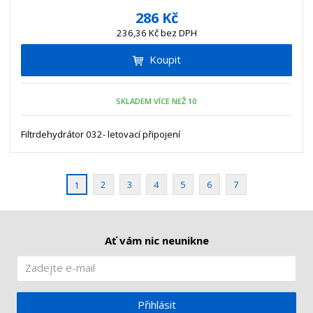
í
v
ě
286 Kč
ž
ý
n
236,36 Kč bez DPH
i
š
i
t
i
Koupit
t
m
t
p
n
m
o
o
n
SKLADEM VÍCE NEŽ 10
ž
o
č
s
ž
e
t
s
Filtrdehydrátor 032- letovací připojení
t
v
t
í
v
í
2
3
4
5
6
7
1
Ať vám nic neunikne
Přihlásit