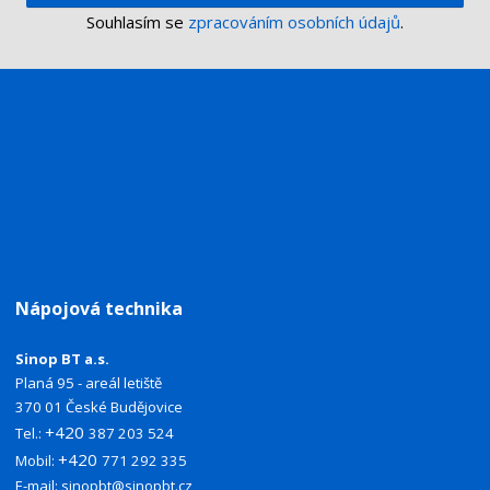
Souhlasím se
zpracováním osobních údajů
.
Nápojová technika
Sinop BT a.s.
Planá 95 - areál letiště
370 01 České Budějovice
+420
Tel.:
387 203 524
+420
Mobil:
771 292 335
E-mail:
sinopbt@sinopbt.cz