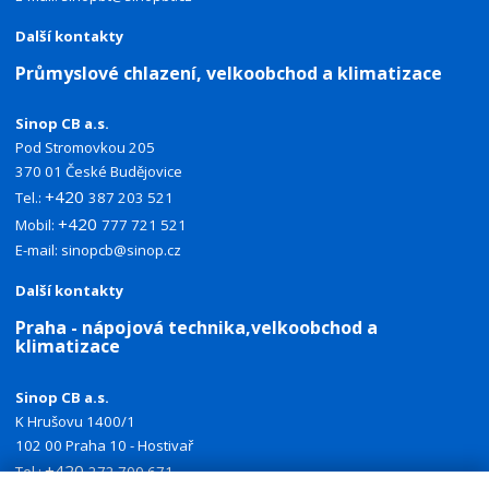
Další kontakty
Průmyslové chlazení, velkoobchod a klimatizace
Sinop CB a.s.
Pod Stromovkou 205
370 01 České Budějovice
+420
Tel.:
387 203 521
+420
Mobil:
777 721 521
E-mail:
sinopcb@sinop.cz
Další kontakty
Praha - nápojová technika,velkoobchod a
klimatizace
Sinop CB a.s.
K Hrušovu 1400/1
102 00 Praha 10 - Hostivař
+420
Tel.:
272 700 671