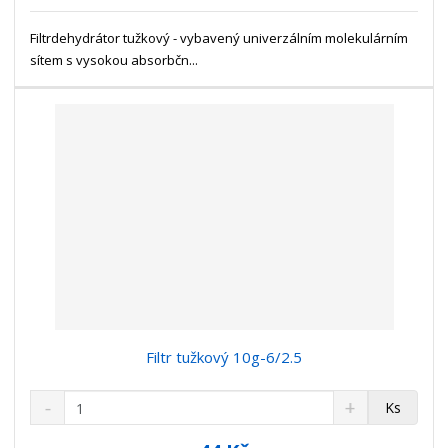
s
ž
e
t
s
Filtrdehydrátor tužkový - vybavený univerzálním molekulárním
t
v
t
sítem s vysokou absorbčn...
í
v
í
Filtr tužkový 10g-6/2.5
S
N
Z
Ks
n
a
m
í
v
ě