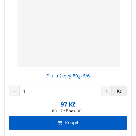
Filtr tužkový 50g-6/6
S
N
Z
Ks
n
a
m
í
v
ě
97 Kč
ž
ý
n
80,17 Kč bez DPH
i
š
i
t
i
Koupit
t
m
t
p
n
m
o