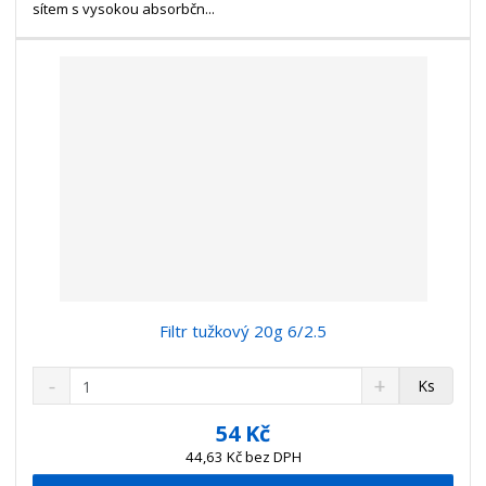
v
t
sítem s vysokou absorbčn...
í
v
í
Filtr tužkový 20g 6/2.5
S
N
Z
Ks
n
a
m
í
v
ě
54 Kč
ž
ý
n
44,63 Kč bez DPH
i
š
i
t
i