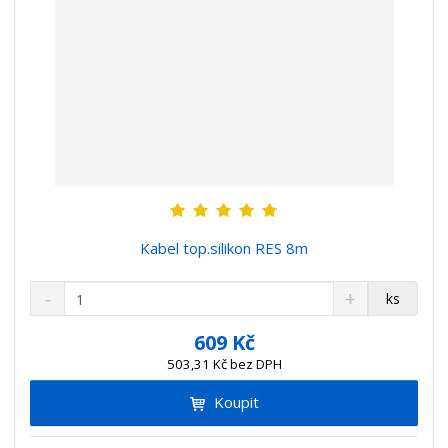
Kabel top.silikon RES 8m
S
N
Z
ks
n
a
m
í
v
ě
609 Kč
ž
ý
n
503,31 Kč bez DPH
i
š
i
t
i
Koupit
t
m
t
p
n
m
o