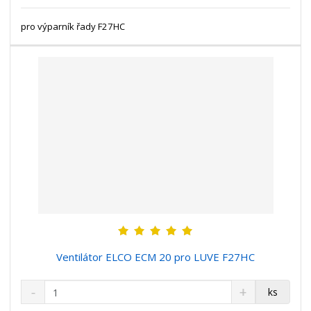
s
ž
e
t
s
pro výparník řady F27HC
t
v
t
í
v
í
Ventilátor ELCO ECM 20 pro LUVE F27HC
S
N
Z
ks
n
a
m