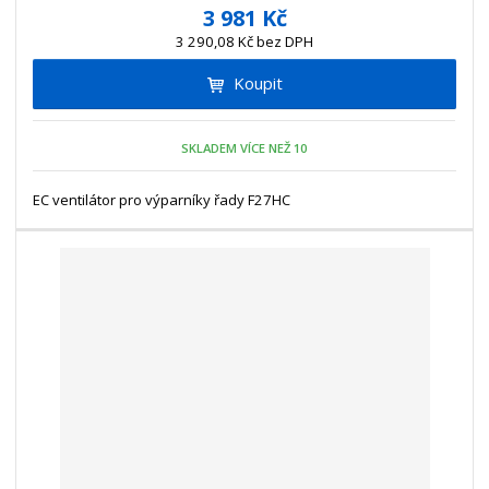
í
v
ě
3 981 Kč
ž
ý
n
3 290,08 Kč bez DPH
i
š
i
t
i
Koupit
t
m
t
p
n
m
o
o
n
SKLADEM VÍCE NEŽ 10
ž
o
č
s
ž
e
t
s
EC ventilátor pro výparníky řady F27HC
t
v
t
í
v
í