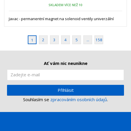
o
o
n
SKLADEM VÍCE NEŽ 10
ž
o
č
s
ž
e
t
s
Javac - permanentní magnet na solenoid ventily univerzální
t
v
t
í
v
í
2
3
4
5
...
158
1
Ať vám nic neunikne
Přihlásit
Souhlasím se
zpracováním osobních údajů
.