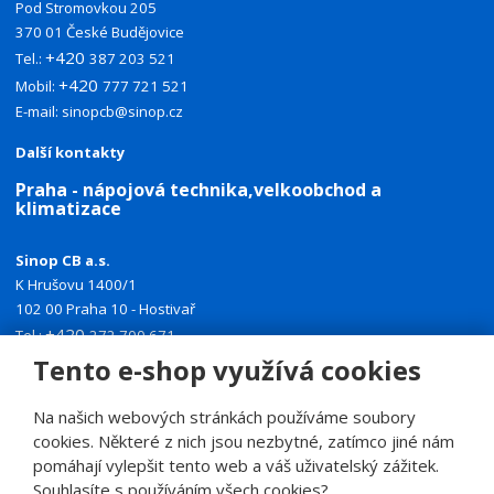
Pod Stromovkou 205
370 01 České Budějovice
+420
Tel.:
387 203 521
+420
Mobil:
777 721 521
E-mail:
sinopcb@sinop.cz
Další kontakty
Praha - nápojová technika,velkoobchod a
klimatizace
Sinop CB a.s.
K Hrušovu 1400/1
102 00 Praha 10 - Hostivař
+420
Tel.:
272 700 671
+420
Tento e-shop využívá cookies
Mobil:
774 335 918
E-mail:
sinoppraha@sinop.cz
Na našich webových stránkách používáme soubory
Další kontakty
cookies. Některé z nich jsou nezbytné, zatímco jiné nám
pomáhají vylepšit tento web a váš uživatelský zážitek.
Souhlasíte s používáním všech cookies?