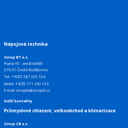
Nápojová technika
Sinop BT a.s.
Planá 95 - areál letiště
370 01 České Budějovice
+420
Tel.:
387 203 524
+420
Mobil:
771 292 335
E-mail:
sinopbt@sinopbt.cz
Další kontakty
Průmyslové chlazení, velkoobchod a klimatizace
Sinop CB a.s.