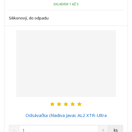
o
n
SKLADEM 1 AŽ 5
ž
o
č
s
ž
e
t
s
Silikonový, do odpadu
t
v
t
í
v
í
Odsávačka chladiva Javac AL2 XTR-Ultra
S
N
Z
ks