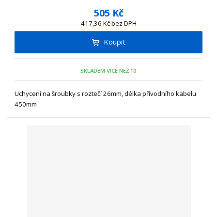
í
v
ě
505 Kč
ž
ý
n
417,36 Kč bez DPH
i
š
i
t
i
Koupit
t
m
t
p
n
m
o
o
n
SKLADEM VÍCE NEŽ 10
ž
o
č
s
ž
e
t
s
Uchycení na šroubky s roztečí 26mm, délka přívodního kabelu
t
v
t
450mm
í
v
í