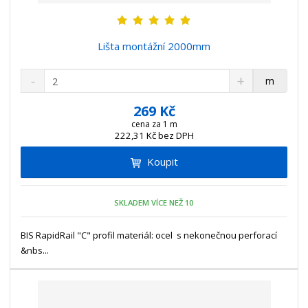
Lišta montážní 2000mm
S
N
Z
m
n
a
m
í
v
ě
269 Kč
ž
ý
n
cena za 1 m
i
š
222,31 Kč bez DPH
i
t
i
t
m
t
Koupit
p
n
m
o
o
n
ž
o
č
SKLADEM VÍCE NEŽ 10
s
ž
e
t
s
t
BIS RapidRail "C" profil materiál: ocel s nekonečnou perforací
v
t
&nbs...
í
v
í