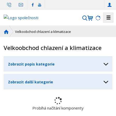
☰
V
y
h
Ú
Velkoobchod chlazení a klimatizace
l
v
o
e
Velkoobchod chlazení a klimatizace
d
d
n
a
í
t
Zobrazit popis kategorie
s
t
r
Zobrazit další kategorie
a
n
a
Probíhá načítání komponenty