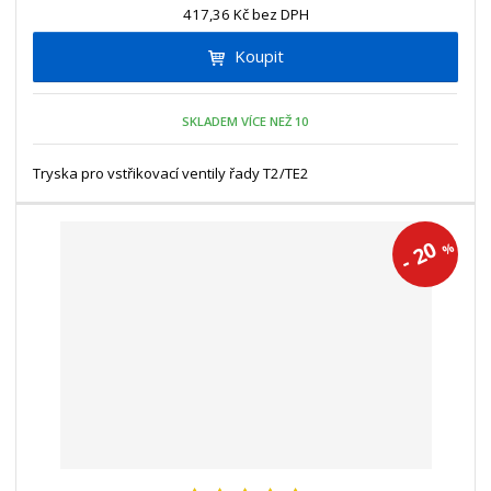
n
417,36 Kč bez DPH
i
š
i
t
i
Koupit
t
m
t
p
n
m
o
o
n
SKLADEM VÍCE NEŽ 10
ž
o
č
s
ž
e
t
s
Tryska pro vstřikovací ventily řady T2/TE2
t
v
t
í
v
í
20
%
-