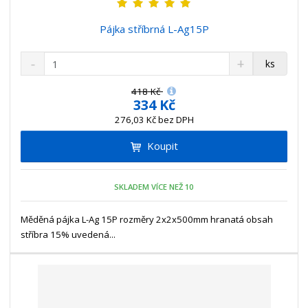
Pájka stříbrná L-Ag15P
S
N
Z
ks
n
a
m
í
v
ě
418 Kč
ž
ý
334 Kč
n
i
š
i
276,03 Kč bez DPH
t
i
t
m
t
Koupit
p
n
m
o
o
n
ž
o
č
SKLADEM VÍCE NEŽ 10
s
ž
e
t
s
t
Měděná pájka L-Ag 15P rozměry 2x2x500mm hranatá obsah
v
t
í
v
stříbra 15% uvedená...
í