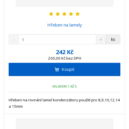
Hřeben na lamely
S
N
Z
ks
n
a
m
í
v
ě
242 Kč
ž
ý
n
200,00 Kč bez DPH
i
š
i
t
i
Koupit
t
m
t
p
n
m
o
o
n
SKLADEM 1 AŽ 5
ž
o
č
s
ž
e
t
s
Hřeben na rovnání lamel kondenzátoru použití pro 8,9,10,12,14
t
v
t
a 15mm
í
v
í