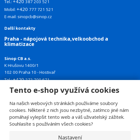
+420
Tel.:
387 203 521
+420
Mobil:
777 721 521
E-mail:
sinopcb@sinop.cz
Další kontakty
Praha - nápojová technika,velkoobchod a
klimatizace
Sinop CB a.s.
K Hrušovu 1400/1
102 00 Praha 10 - Hostivař
+420
Tel.:
272 700 671
+420
Tento e-shop využívá cookies
Mobil:
774 335 918
E-mail:
sinoppraha@sinop.cz
Na našich webových stránkách používáme soubory
Další kontakty
cookies. Některé z nich jsou nezbytné, zatímco jiné nám
pomáhají vylepšit tento web a váš uživatelský zážitek.
Souhlasíte s používáním všech cookies?
Nastavení