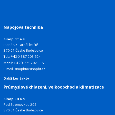
Nápojová technika
Sinop BT a.s.
Planá 95 - areál letiště
370 01 České Budějovice
+420
Tel.:
387 203 524
+420
Mobil:
771 292 335
E-mail:
sinopbt@sinopbt.cz
Další kontakty
Průmyslové chlazení, velkoobchod a klimatizace
Sinop CB a.s.
Pod Stromovkou 205
370 01 České Budějovice