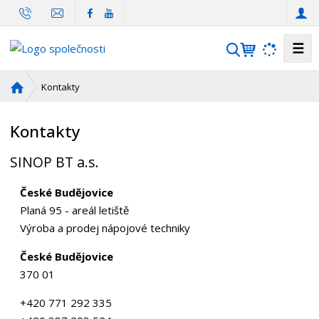
☰
V
y
h
Ú
Kontakty
l
v
o
e
Kontakty
d
d
n
a
SINOP BT a.s.
í
t
s
České Budějovice
t
Planá 95 - areál letiště
r
a
Výroba a prodej nápojové techniky
n
České Budějovice
a
370 01
+420 771 292 335