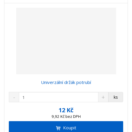
í
Univerzální držák potrubí
S
N
Z
ks
n
a
m
í
v
ě
12 Kč
ž
ý
n
9,92 Kč bez DPH
i
š
i
t
i
Koupit
t
m
t