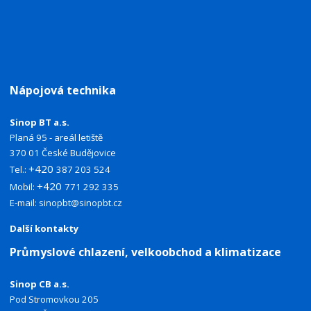
Nápojová technika
Sinop BT a.s.
Planá 95 - areál letiště
370 01 České Budějovice
+420
Tel.:
387 203 524
+420
Mobil:
771 292 335
E-mail:
sinopbt@sinopbt.cz
Další kontakty
Průmyslové chlazení, velkoobchod a klimatizace
Sinop CB a.s.
Pod Stromovkou 205