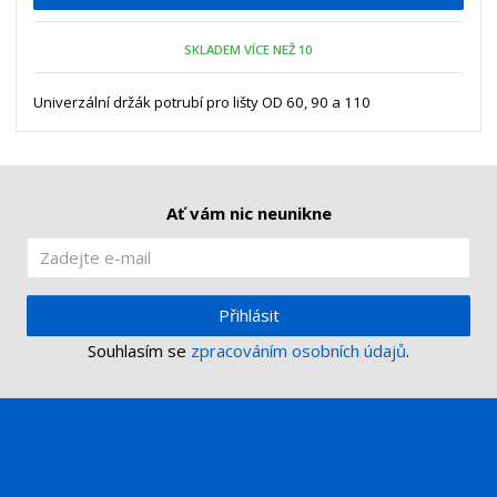
p
n
m
o
o
n
SKLADEM VÍCE NEŽ 10
ž
o
č
s
ž
e
t
s
Univerzální držák potrubí pro lišty OD 60, 90 a 110
t
v
t
í
v
í
Ať vám nic neunikne
Přihlásit
Souhlasím se
zpracováním osobních údajů
.