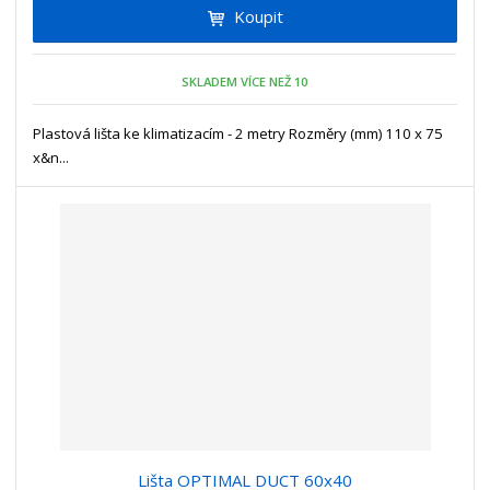
t
m
t
Koupit
p
n
m
o
o
n
ž
o
č
SKLADEM VÍCE NEŽ 10
s
ž
e
t
s
t
Plastová lišta ke klimatizacím - 2 metry Rozměry (mm) 110 x 75
v
t
x&n...
í
v
í
Lišta OPTIMAL DUCT 60x40