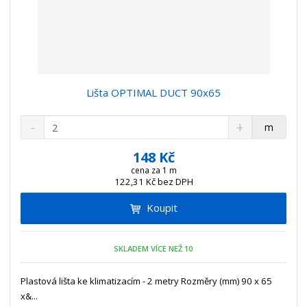
Lišta OPTIMAL DUCT 90x65
S
N
Z
m
n
a
m
í
v
ě
148 Kč
ž
ý
n
cena za 1 m
i
š
122,31 Kč bez DPH
i
t
i
t
m
t
Koupit
p
n
m
o
o
n
ž
o
č
SKLADEM VÍCE NEŽ 10
s
ž
e
t
s
t
Plastová lišta ke klimatizacím - 2 metry Rozměry (mm) 90 x 65
v
t
x&...
í
v