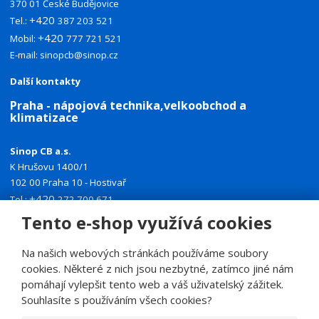
370 01 České Budějovice
+420
Tel.:
387 203 521
+420
Mobil:
777 721 521
E-mail:
sinopcb@sinop.cz
Další kontakty
Praha - nápojová technika,velkoobchod a
klimatizace
Sinop CB a.s.
K Hrušovu 1400/1
102 00 Praha 10 - Hostivař
+420
Tel.:
272 700 671
+420
Mobil:
774 335 918
Tento e-shop využívá cookies
E-mail:
sinoppraha@sinop.cz
Na našich webových stránkách používáme soubory
Další kontakty
cookies. Některé z nich jsou nezbytné, zatímco jiné nám
pomáhají vylepšit tento web a váš uživatelský zážitek.
Souhlasíte s používáním všech cookies?