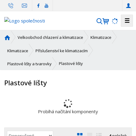
☰
V
y
h
Ú
Velkoobchod chlazení a klimatizace
Klimatizace
l
v
o
e
Klimatizace
Příslušenství ke klimatizacím
d
d
n
Plastové lišty
Plastové lišty a tvarovky
a
í
t
s
Plastové lišty
t
r
a
n
a
Probíhá načítání komponenty
Ř
O
T
Ř
4
položek