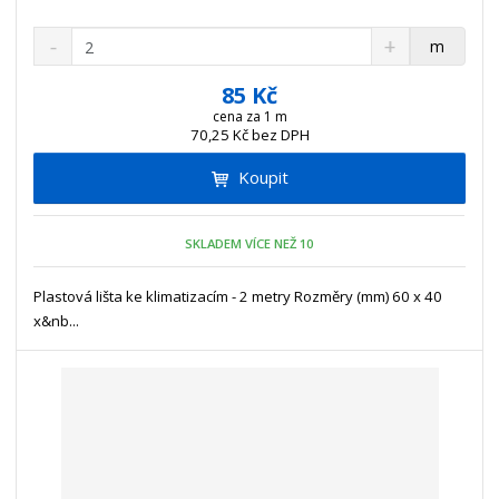
S
N
Z
m
n
a
m
í
v
ě
85 Kč
ž
ý
n
cena za 1 m
i
š
70,25 Kč bez DPH
i
t
i
t
m
t
Koupit
p
n
m
o
o
n
ž
o
č
SKLADEM VÍCE NEŽ 10
s
ž
e
t
s
t
Plastová lišta ke klimatizacím - 2 metry Rozměry (mm) 60 x 40
v
t
x&nb...
í
v
í