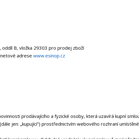
oddíl B, vložka 29303 pro prodej zboží
ernetové adrese
www.esinop.cz
vinnosti prodávajícího a fyzické osoby, která uzavírá kupní smlo
i (dále jen: „kupující“) prostřednictvím webového rozhraní umíst