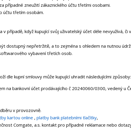
a případné zneužití zákaznického účtu třetími osobami.
ho účtu třetím osobám.
 v případě, když kupující svůj uživatelský účet déle nevyužívá, či v
í být dostupný nepřetržitě, a to zejména s ohledem na nutnou ú
softwarového vybavení třetích osob.
ží dle kupní smlouvy může kupující uhradit následujícími způsoby
em na bankovní účet prodávajícího č 20240060/0300, vedený u Čes
odběru v provozovně.
tby kartou online
,
platby bank platebními tlačítky
,
ečnost Comgate, a.s. kontakt pro případné reklamace nebo dotazy