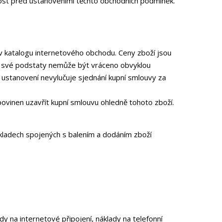
nost před ustanoveními těchto obchodních podmínek.
 v katalogu internetového obchodu. Ceny zboží jsou
 ze své podstaty nemůže být vráceno obvyklou
 ustanovení nevylučuje sjednání kupní smlouvy za
povinen uzavřít kupní smlouvu ohledně tohoto zboží.
kladech spojených s balením a dodáním zboží
dy na internetové připojení, náklady na telefonní