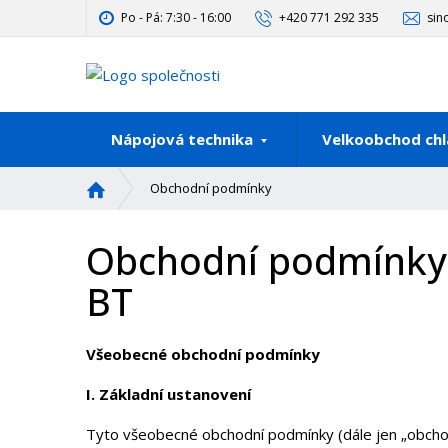
Po - Pá: 7:30 - 16:00
+420 771 292 335
sin
Nápojová technika
Velkoobchod chl
Ú
Obchodní podmínky
v
o
Obchodní podmínky a
d
n
BT
í
s
t
Všeobecné obchodní podmínky
r
a
I.
Základní ustanovení
n
a
Tyto všeobecné obchodní podmínky (dále jen „obchodn