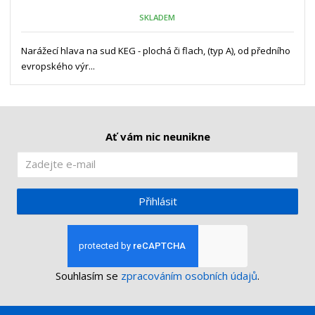
o
o
n
SKLADEM
ž
o
č
s
ž
e
t
s
Narážecí hlava na sud KEG - plochá či flach, (typ A), od předního
t
v
t
evropského výr...
í
v
í
Ať vám nic neunikne
Přihlásit
Souhlasím se
zpracováním osobních údajů
.