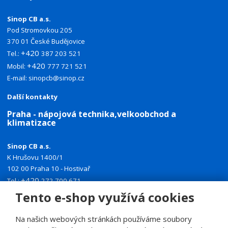
Sinop CB a.s.
Pod Stromovkou 205
370 01 České Budějovice
+420
Tel.:
387 203 521
+420
Mobil:
777 721 521
E-mail:
sinopcb@sinop.cz
Další kontakty
Praha - nápojová technika,velkoobchod a
klimatizace
Sinop CB a.s.
K Hrušovu 1400/1
102 00 Praha 10 - Hostivař
+420
Tel.:
272 700 671
+420
Tento e-shop využívá cookies
Mobil:
774 335 918
E-mail:
sinoppraha@sinop.cz
Na našich webových stránkách používáme soubory
Další kontakty