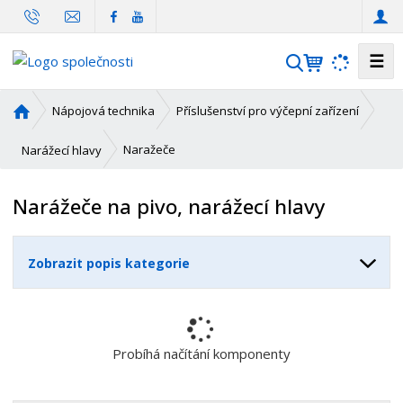
☰
V
y
h
Ú
Nápojová technika
Příslušenství pro výčepní zařízení
l
v
o
e
Naražeče
Narážecí hlavy
d
d
n
a
Narážeče na pivo, narážecí hlavy
í
t
s
t
Zobrazit popis kategorie
r
a
n
a
Probíhá načítání komponenty