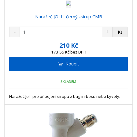
Narážeč JOLLI černý -sirup CMB
S
N
Z
Ks
n
a
m
í
v
ě
210 Kč
ž
ý
n
173,55 Kč bez DPH
i
š
i
t
i
Koupit
t
m
t
p
n
m
o
o
n
SKLADEM
ž
o
č
s
ž
e
t
s
Naražeč Jolli pro připojení sirupu z bag-in-boxu nebo kyvety.
t
v
t
í
v
í