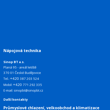
Nápojová technika
Sinop BT a.s.
Planá 95 - areál letiště
370 01 České Budějovice
+420
Tel.:
387 203 524
+420
Mobil:
771 292 335
E-mail:
sinopbt@sinopbt.cz
Další kontakty
Průmyslové chlazení, velkoobchod a klimatizace