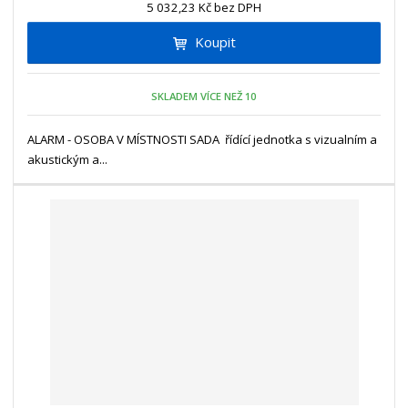
n
5 032,23 Kč bez DPH
i
š
i
t
i
Koupit
t
m
t
p
n
m
o
o
n
SKLADEM VÍCE NEŽ 10
ž
o
č
s
ž
e
t
s
ALARM - OSOBA V MÍSTNOSTI SADA řídící jednotka s vizualním a
t
v
t
akustickým a...
í
v
í