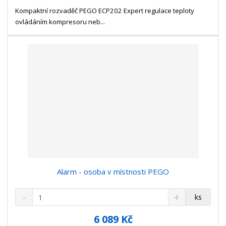
s
ž
e
t
s
Kompaktní rozvaděč PEGO ECP202 Expert regulace teploty
t
v
t
ovládáním kompresoru neb...
í
v
í
Alarm - osoba v místnosti PEGO
S
N
Z
ks
n
a
m
í
v
ě
6 089 Kč
ž
ý