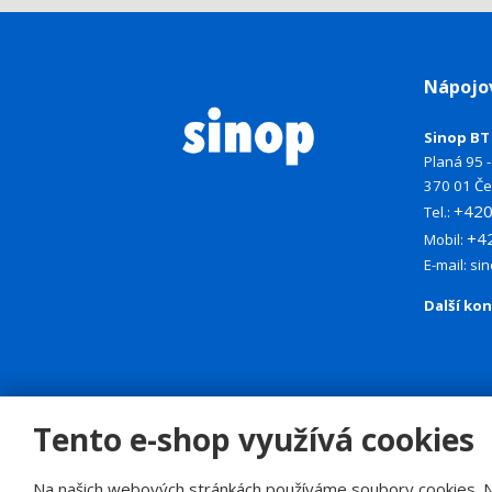
Nápojo
Sinop BT 
Planá 95 - 
370 01 Če
+42
Tel.:
+4
Mobil:
E-mail:
si
Další ko
Tento e-shop využívá cookies
© 2026, SINOP CB a.s.
Na našich webových stránkách používáme soubory cookies. Něk