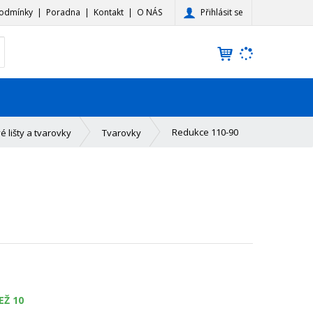
Přihlásit se
odmínky
Poradna
Kontakt
O NÁS
K
yhledat
d
o
h
l
e
Redukce 110-90
é lišty a tvarovky
Tvarovky
d
á
,
t
e
n
n
a
j
d
e
EŽ 10