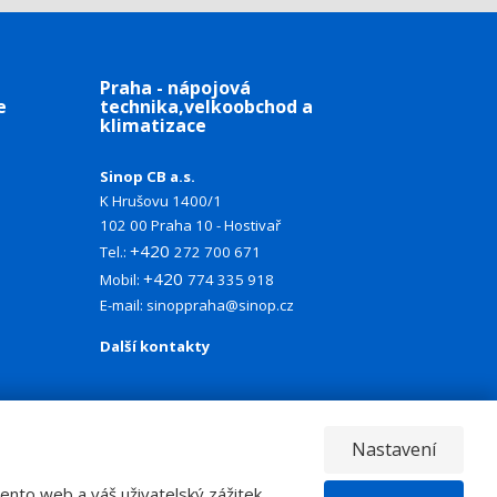
Praha - nápojová
e
technika,velkoobchod a
klimatizace
Sinop CB a.s.
K Hrušovu 1400/1
102 00 Praha 10 - Hostivař
+420
Tel.:
272 700 671
+420
Mobil:
774 335 918
E-mail:
sinoppraha@sinop.cz
Další kontakty
Nastavení
nto web a váš uživatelský zážitek.