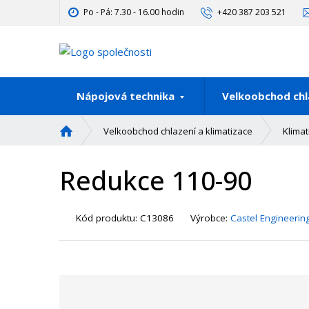
Po - Pá: 7.30 - 16.00 hodin
+420 387 203 521
Nápojová technika
Velkoobchod chl
Ú
Velkoobchod chlazení a klimatizace
Klimat
v
o
Redukce 110-90
d
n
í
K
Kód produktu:
C13086
Výrobce:
Castel Engineerin
s
ó
t
d
r
d
a
o
n
d
a
a