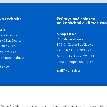
vá technika
Průmyslové chlazení,
velkoobchod a klimatizac
a.s.
Sinop CB a.s.
areál letiště
Pod Stromovkou 205
ské Budějovice
370 01 České Budějovice
0
387 203 524
+420
Tel.:
387 203 521
20
771 292 335
+420
Mobil:
777 721 521
nopbt@sinopbt.cz
E-mail:
sinopcb@sinop.cz
ntakty
Další kontakty
teré z nich jsou nezbytné, zatímco jiné nám pomáhají vylepšit te