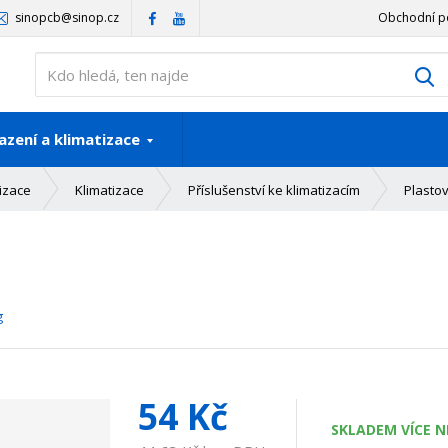
sinopcb@sinop.cz
Obchodní p
V
azení a klimatizace
izace
Klimatizace
Příslušenství ke klimatizacím
Plastov
g
54 Kč
SKLADEM VÍCE N