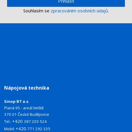
Přihlásit
Souhlasím se
zpracováním osobních údajů
.
Nápojová technika
Sinop BT a.s.
Planá 95 - areál letiště
370 01 České Budějovice
+420
Tel.:
387 203 524
+420
Mobil:
771 292 335