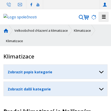
☰
V
y
h
Ú
Velkoobchod chlazení a klimatizace
Klimatizace
l
v
o
Klimatizace
e
d
d
n
a
Klimatizace
í
t
s
t
Zobrazit popis kategorie
r
a
n
Zobrazit další kategorie
a