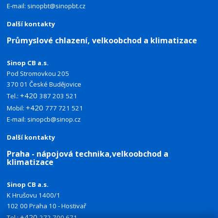
E-mail:
sinopbt@sinopbt.cz
Další kontakty
Průmyslové chlazení, velkoobchod a klimatizace
Sinop CB a.s.
Pod Stromovkou 205
370 01 České Budějovice
+420
Tel.:
387 203 521
+420
Mobil:
777 721 521
E-mail:
sinopcb@sinop.cz
Další kontakty
Praha - nápojová technika,velkoobchod a
klimatizace
Sinop CB a.s.
K Hrušovu 1400/1
102 00 Praha 10 - Hostivař
+420
Tel.:
272 700 671