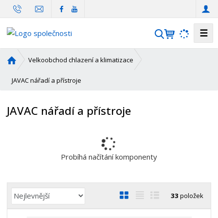
☰
V
y
h
Ú
Velkoobchod chlazení a klimatizace
l
v
o
JAVAC nářadí a přístroje
e
d
d
n
a
JAVAC nářadí a přístroje
í
t
s
t
r
a
Probíhá načítání komponenty
n
a
Ř
O
T
Ř
33
položek
a
b
a
á
z