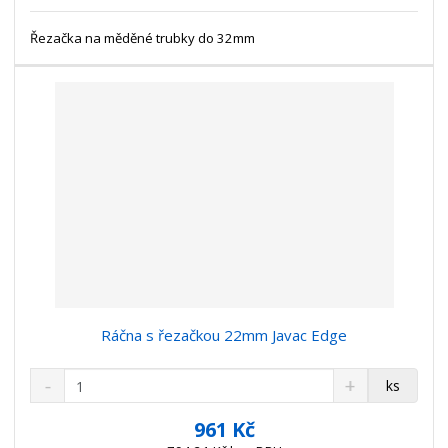
s
ž
e
t
s
Řezačka na měděné trubky do 32mm
t
v
t
í
v
í
Ráčna s řezačkou 22mm Javac Edge
S
N
Z
ks
n
a
m
í
v
ě
961 Kč
ž
ý
n