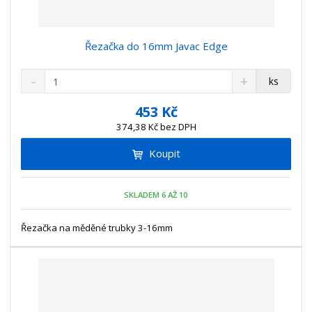
Řezačka do 16mm Javac Edge
S
N
Z
ks
n
a
m
í
v
ě
453 Kč
ž
ý
n
374,38 Kč bez DPH
i
š
i
t
i
Koupit
t
m
t
p
n
m
o
o
n
SKLADEM 6 AŽ 10
ž
o
č
s
ž
e
t
s
Řezačka na měděné trubky 3-16mm
t
v
t
í
v
í