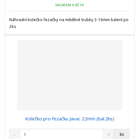
o
n
SKLADEM 6 AŽ 10
ž
o
č
s
ž
e
t
s
Náhradní kolečko řezačky na měděné trubky 3-16mm balení po
t
v
t
2ks
í
v
í
Kolečko pro řezačku Javac 22mm (bal.2ks)
S
N
Z
ks
n
a
m