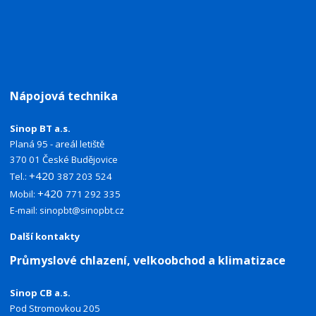
Nápojová technika
Sinop BT a.s.
Planá 95 - areál letiště
370 01 České Budějovice
+420
Tel.:
387 203 524
+420
Mobil:
771 292 335
E-mail:
sinopbt@sinopbt.cz
Další kontakty
Průmyslové chlazení, velkoobchod a klimatizace
Sinop CB a.s.
Pod Stromovkou 205