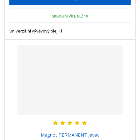
m
t
p
n
m
o
o
n
SKLADEM VÍCE NEŽ 10
ž
o
č
s
ž
e
t
s
Univerzální vývěvový olej 1l
t
v
t
í
v
í
Magnet PERMANENT Javac