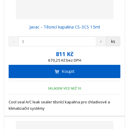
Javac - Těsnicí kapalina CS-3CS 15ml
S
N
Z
ks
n
a
m
í
v
ě
811 Kč
ž
ý
n
670,25 Kč bez DPH
i
š
i
t
i
Koupit
t
m
t
p
n
m
o
o
n
SKLADEM VÍCE NEŽ 10
ž
o
č
s
ž
e
t
s
Cool seal A/C leak sealer těsnící kapalina pro chladivové a
t
v
t
klimatizační systémy
í
v
í