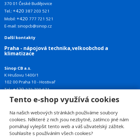
370 01 České Budějovice
+420
Tel.:
387 203 521
+420
Mobil:
777 721 521
E-mail:
sinopcb@sinop.cz
Další kontakty
Praha - nápojová technika,velkoobchod a
klimatizace
Sinop CB a.s.
K Hrušovu 1400/1
102 00 Praha 10 - Hostivař
+420
Tel.:
272 700 671
+420
Tento e-shop využívá cookies
Mobil:
774 335 918
E-mail:
sinoppraha@sinop.cz
Na našich webových stránkách používáme soubory
Další kontakty
cookies. Některé z nich jsou nezbytné, zatímco jiné nám
pomáhají vylepšit tento web a váš uživatelský zážitek.
Souhlasíte s používáním všech cookies?