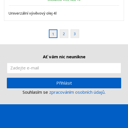
ž
o
č
s
ž
e
t
s
Univerzální vývěvový olej 4l
t
v
t
í
v
í
2
3
1
Ať vám nic neunikne
Přihlásit
Souhlasím se
zpracováním osobních údajů
.