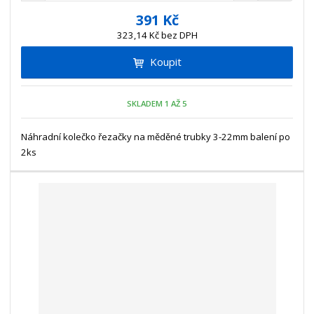
í
v
ě
391 Kč
ž
ý
n
323,14 Kč bez DPH
i
š
i
t
i
Koupit
t
m
t
p
n
m
o
o
n
SKLADEM 1 AŽ 5
ž
o
č
s
ž
e
t
s
Náhradní kolečko řezačky na měděné trubky 3-22mm balení po
t
v
t
2ks
í
v
í