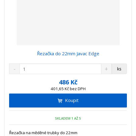
Řezačka do 22mm Javac Edge
S
N
Z
ks
n
a
m
í
v
ě
486 Kč
ž
ý
n
401,65 Kč bez DPH
i
š
i
t
i
Koupit
t
m
t
p
n
m
o
o
n
SKLADEM 1 AŽ 5
ž
o
č
s
ž
e
t
s
Řezačka na měděné trubky do 22mm
t