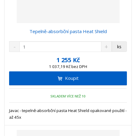
Tepelně-absorbční pasta Heat Shield
S
N
Z
ks
n
a
m
í
v
ě
1 255 Kč
ž
ý
n
1 037,19 Kč bez DPH
i
š
i
t
i
Koupit
t
m
t
p
n
m
o
o
n
SKLADEM VÍCE NEŽ 10
ž
o
č
s
ž
e
t
s
Javac - tepelně-absorbční pasta Heat Shield opakované použití -
t
v
t
až 45x
í
v
í