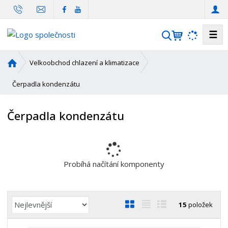
☰
V
y
h
Ú
Velkoobchod chlazení a klimatizace
l
v
o
Čerpadla kondenzátu
e
d
d
n
a
Čerpadla kondenzátu
í
t
s
t
r
a
Probíhá načítání komponenty
n
a
Ř
O
T
Ř
15
položek
a
b
a
á
z