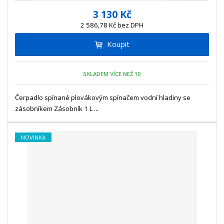
í
v
ě
3 130 Kč
ž
ý
n
2 586,78 Kč bez DPH
i
š
i
t
i
Koupit
t
m
t
p
n
m
o
o
n
SKLADEM VÍCE NEŽ 10
ž
o
č
s
ž
e
t
s
Čerpadlo spínané plovákovým spínačem vodní hladiny se
t
v
t
zásobníkem Zásobník 1 L ...
í
v
í
NOVINKA