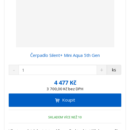
Čerpadlo Silent+ Mini Aqua 5th Gen
S
N
Z
ks
n
a
m
í
v
ě
4 477 Kč
ž
ý
n
3 700,00 Kč bez DPH
i
š
i
t
i
Koupit
t
m
t
p
n
m
o
o
n
SKLADEM VÍCE NEŽ 10
ž
o
č
s
ž
e