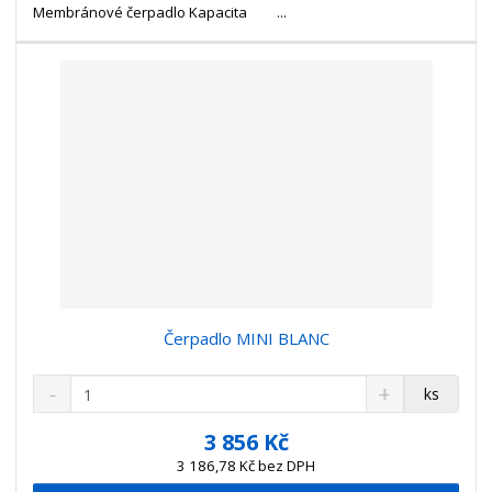
t
s
Membránové čerpadlo Kapacita ...
t
v
t
í
v
í
Čerpadlo MINI BLANC
S
N
Z
ks
n
a
m
í
v
ě
3 856 Kč
ž
ý
n
3 186,78 Kč bez DPH
i
š
i