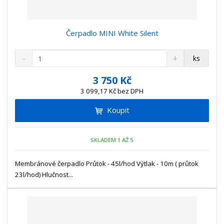
Čerpadlo MINI White Silent
S
N
Z
ks
n
a
m
í
v
ě
3 750 Kč
ž
ý
n
3 099,17 Kč bez DPH
i
š
i
t
i
Koupit
t
m
t
p
n
m
o
o
n
SKLADEM 1 AŽ 5
ž
o
č
s
ž
e
t
s
Membránové čerpadlo Průtok - 45l/hod Výtlak - 10m ( průtok
t
v
t
23l/hod) Hlučnost...
í
v
í