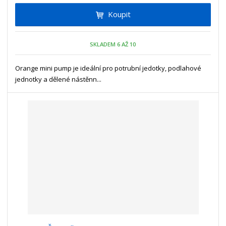
i
t
i
Koupit
t
m
t
p
n
m
o
o
n
SKLADEM 6 AŽ 10
ž
o
č
s
ž
e
t
s
Orange mini pump je ideální pro potrubní jedotky, podlahové
t
v
t
jednotky a dělené nástěnn...
í
v
í