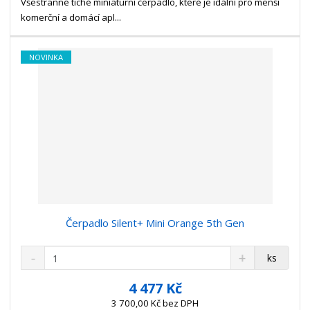
t
s
Všestranné tiché miniaturní čerpadlo, které je idální pro menší
t
v
t
komerční a domácí apl...
í
v
í
NOVINKA
Čerpadlo Silent+ Mini Orange 5th Gen
S
N
Z
ks
n
a
m
í
v
ě
4 477 Kč
ž
ý
n
3 700,00 Kč bez DPH
i
š