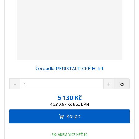
Čerpadlo PERISTALTICKÉ Hi-lift
S
N
Z
ks
n
a
m
í
v
ě
5 130 Kč
ž
ý
n
4 239,67 Kč bez DPH
i
š
i
t
i
Koupit
t
m
t
p
n
m
o
o
n
SKLADEM VÍCE NEŽ 10
ž
o
č