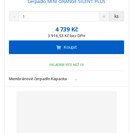
Čerpadlo MINI ORANGE SILENT PLUS
S
N
Z
ks
n
a
m
í
v
ě
4 739 Kč
ž
ý
n
3 916,53 Kč bez DPH
i
š
i
t
i
Koupit
t
m
t
p
n
m
o
o
n
SKLADEM VÍCE NEŽ 10
ž
o
č
s
ž
e
t
s
Membránové čerpadlo Kapacita ...
t
v
t
í
v
í