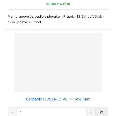
o
n
SKLADEM 6 AŽ 10
ž
o
č
s
ž
e
t
s
Membránové čerpadlo s plovákem Průtok - 13,5l/hod Výtlak -
t
v
t
12m ( průtok 23l/hod...
í
v
í
Čerpadlo ODSTŘEDIVÉ Hi Flow Max
S
N
Z
ks
n
a
m