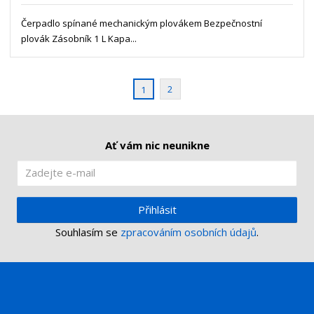
s
ž
e
t
s
Čerpadlo spínané mechanickým plovákem Bezpečnostní
t
v
t
plovák Zásobník 1 L Kapa...
í
v
í
2
1
Ať vám nic neunikne
Přihlásit
Souhlasím se
zpracováním osobních údajů
.