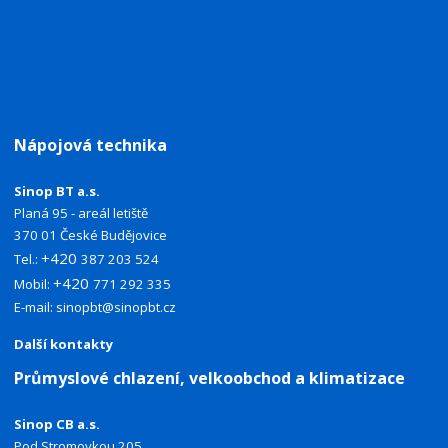
Nápojová technika
Sinop BT a.s.
Planá 95 - areál letiště
370 01 České Budějovice
+420
Tel.:
387 203 524
+420
Mobil:
771 292 335
E-mail:
sinopbt@sinopbt.cz
Další kontakty
Průmyslové chlazení, velkoobchod a klimatizace
Sinop CB a.s.
Pod Stromovkou 205