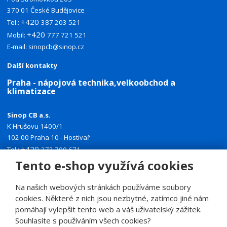
370 01 České Budějovice
+420
Tel.:
387 203 521
+420
Mobil:
777 721 521
E-mail:
sinopcb@sinop.cz
Další kontakty
Praha - nápojová technika,velkoobchod a
klimatizace
Sinop CB a.s.
K Hrušovu 1400/1
102 00 Praha 10 - Hostivař
+420
Tel.:
272 700 671
+420
Tento e-shop využívá cookies
Mobil:
774 335 918
E-mail:
sinoppraha@sinop.cz
Na našich webových stránkách používáme soubory
Další kontakty
cookies. Některé z nich jsou nezbytné, zatímco jiné nám
pomáhají vylepšit tento web a váš uživatelský zážitek.
Souhlasíte s používáním všech cookies?