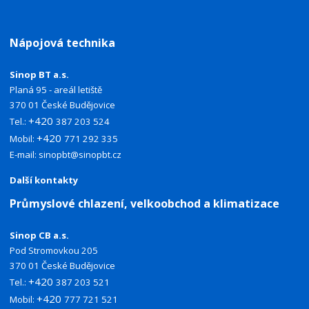
Nápojová technika
Sinop BT a.s.
Planá 95 - areál letiště
370 01 České Budějovice
+420
Tel.:
387 203 524
+420
Mobil:
771 292 335
E-mail:
sinopbt@sinopbt.cz
Další kontakty
Průmyslové chlazení, velkoobchod a klimatizace
Sinop CB a.s.
Pod Stromovkou 205
370 01 České Budějovice
+420
Tel.:
387 203 521
+420
Mobil:
777 721 521