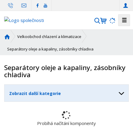
☰
V
y
h
Ú
Velkoobchod chlazení a klimatizace
l
v
o
Separátory oleje a kapaliny, zásobníky chladiva
e
d
d
n
a
Separátory oleje a kapaliny, zásobníky
í
t
chladiva
s
t
r
Zobrazit další kategorie
a
n
a
Probíhá načítání komponenty