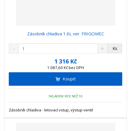
Zásobník chladiva 1.6L ver. FRIGOMEC
S
N
Z
Ks
n
a
m
í
v
ě
1 316 Kč
ž
ý
n
1 087,60 Kč bez DPH
i
š
i
t
i
Koupit
t
m
t
p
n
m
o
o
n
SKLADEM VÍCE NEŽ 10
ž
o
č
s
ž
e
t
s
Zásobník chladiva - letovací vstup, výstup ventil
t
v
t
í
v
í