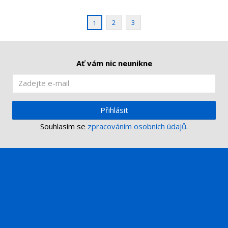
í
v
í
2
3
1
Ať vám nic neunikne
Přihlásit
Souhlasím se
zpracováním osobních údajů
.