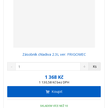
Zásobník chladiva 2.3L ver. FRIGOMEC
S
N
Z
Ks
n
a
m
í
v
ě
1 368 Kč
ž
ý
n
1 130,58 Kč bez DPH
i
š
i
t
i
Koupit
t
m
t
p
n
m
o
o
n
SKLADEM VÍCE NEŽ 10
ž
o
č