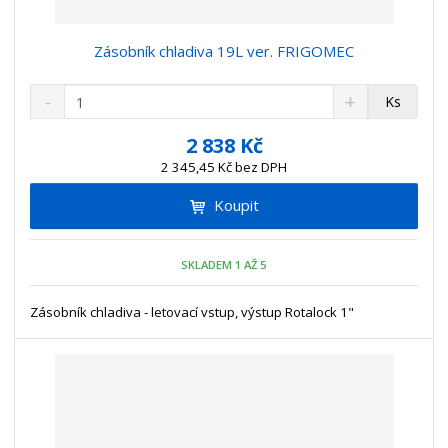
Zásobník chladiva 19L ver. FRIGOMEC
S
N
Z
Ks
n
a
m
í
v
ě
2 838 Kč
ž
ý
n
2 345,45 Kč bez DPH
i
š
i
t
i
Koupit
t
m
t
p
n
m
o
o
n
SKLADEM 1 AŽ 5
ž
o
č
s
ž
e
t
s
Zásobník chladiva - letovací vstup, výstup Rotalock 1"
t
v
t
í
v
í