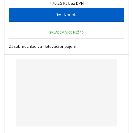
n
470,25 Kč bez DPH
i
š
i
t
i
Koupit
t
m
t
p
n
m
o
o
n
SKLADEM VÍCE NEŽ 10
ž
o
č
s
ž
e
t
s
Zásobník chladiva - letovací připojení
t
v
t
í
v
í