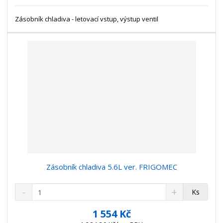
s
ž
e
t
s
Zásobník chladiva - letovací vstup, výstup ventil
t
v
t
í
v
í
Zásobník chladiva 5.6L ver. FRIGOMEC
S
N
Z
Ks
n
a
m
í
v
ě
1 554 Kč
ž
ý
n