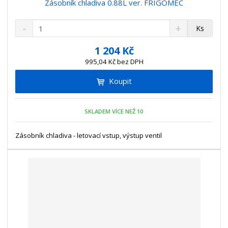
Zásobník chladiva 0.88L ver. FRIGOMEC
S
N
Z
Ks
n
a
m
í
v
ě
1 204 Kč
ž
ý
n
995,04 Kč bez DPH
i
š
i
t
i
Koupit
t
m
t
p
n
m
o
o
n
SKLADEM VÍCE NEŽ 10
ž
o
č
s
ž
e
t
s
Zásobník chladiva - letovací vstup, výstup ventil
t
v
t
í
v
í