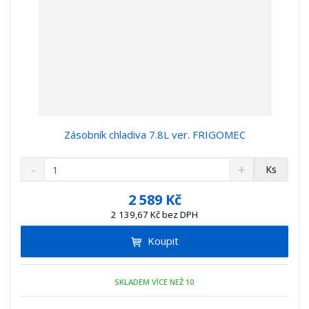
Zásobník chladiva 7.8L ver. FRIGOMEC
S
N
Z
Ks
n
a
m
í
v
ě
2 589 Kč
ž
ý
n
2 139,67 Kč bez DPH
i
š
i
t
i
Koupit
t
m
t
p
n
m
o
o
n
SKLADEM VÍCE NEŽ 10
ž
o
č
s
ž
e