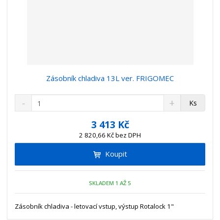
Zásobník chladiva 13L ver. FRIGOMEC
S
N
Z
Ks
n
a
m
í
v
ě
3 413 Kč
ž
ý
n
2 820,66 Kč bez DPH
i
š
i
t
i
Koupit
t
m
t
p
n
m
o
o
n
SKLADEM 1 AŽ 5
ž
o
č
s
ž
e
t
s
Zásobník chladiva - letovací vstup, výstup Rotalock 1"
t
v
t