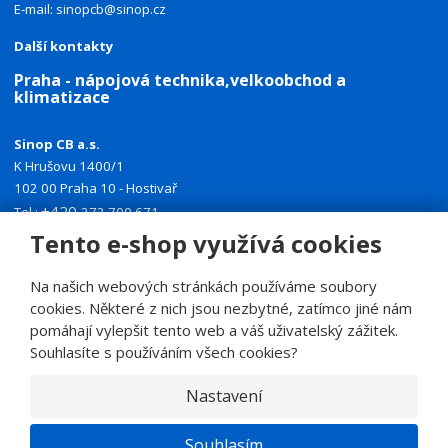
E-mail:
sinopcb@sinop.cz
Další kontakty
Praha - nápojová technika,velkoobchod a
klimatizace
Sinop CB a.s.
K Hrušovu 1400/1
102 00 Praha 10 - Hostivař
+420
Tel.:
272 700 671
+420
Tento e-shop využívá cookies
Mobil:
774 335 918
E-mail:
sinoppraha@sinop.cz
Na našich webových stránkách používáme soubory
Další kontakty
cookies. Některé z nich jsou nezbytné, zatímco jiné nám
pomáhají vylepšit tento web a váš uživatelský zážitek.
Souhlasíte s používáním všech cookies?
Nastavení
© 2026, SINOP CB a.s.
E
Souhlasím