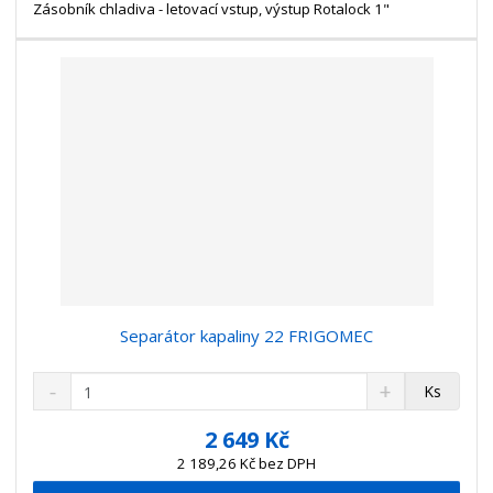
t
s
Zásobník chladiva - letovací vstup, výstup Rotalock 1"
t
v
t
í
v
í
Separátor kapaliny 22 FRIGOMEC
S
N
Z
Ks
n
a
m
í
v
ě
2 649 Kč
ž
ý
n
2 189,26 Kč bez DPH
i
š
i
t
i