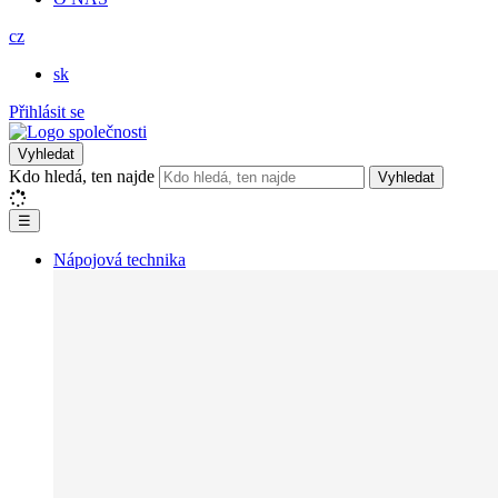
cz
sk
Přihlásit se
Vyhledat
Kdo hledá, ten najde
Vyhledat
☰
Nápojová technika