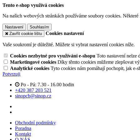
Tento e-shop využívá cookies
Na našich webových stránkách používáme soubory cookies. Některé z n
Nastavení
Souhlasím
Cookies nastavení
Zavřít cookie lištu
Vaše soukromí je důležité. Můžete si vybrat nastavení cookies níže.
Cookies nezbytné pro využívání e-shopu
Toto nastavení nelze 
Marketingové cookies
Díky těmto cookies můžeme zlepšovat výko
Analytické cookies
Tyto cookies nám pomáhají pochopit, jak e-s
Potvrzuji
Po - Pá: 7.30 - 16.00 hodin
+420 387 203 521
sinopcb@sinop.cz
Obchodní podmínky
Poradna
Kontakt
O NÁS