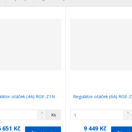
látor otáček (4A) RGE-Z1N
Regulátor otáček (6A) RGE-
N
N
Z
Ks
S
S
a
a
m
n
n
v
v
ě
6 651 Kč
9 449 Kč
í
í
ý
ý