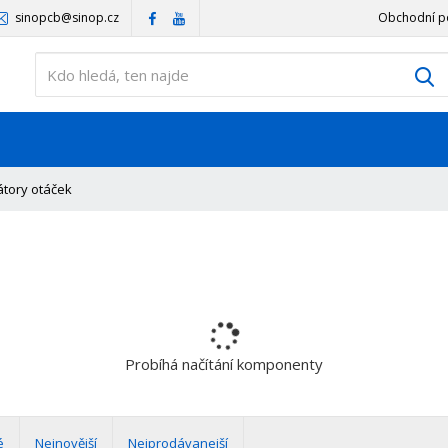
sinopcb@sinop.cz
Obchodní p
V
átory otáček
Probíhá načítání komponenty
é
Nejnovější
Nejprodávanejší