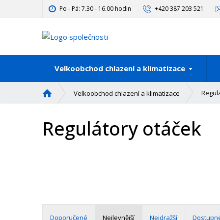
Po - Pá: 7.30 - 16.00 hodin
+420 387 203 521
Velkoobchod chlazení a klimatizace
Ú
Regul
Velkoobchod chlazení a klimatizace
v
o
Regulátory otáček
d
n
í
s
t
r
a
n
a
Doporučené
Nejlevnější
Nejdražší
Dostupn