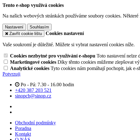
Tento e-shop využívá cookies
Na našich webových stránkách používáme soubory cookies. Některé z n
Nastavení
Souhlasím
Cookies nastavení
Zavřít cookie lištu
Vaše soukromí je důležité. Můžete si vybrat nastavení cookies níže.
Cookies nezbytné pro využívání e-shopu
Toto nastavení nelze 
Marketingové cookies
Díky těmto cookies můžeme zlepšovat výko
Analytické cookies
Tyto cookies nám pomáhají pochopit, jak e-s
Potvrzuji
Po - Pá: 7.30 - 16.00 hodin
+420 387 203 521
sinopcb@sinop.cz
Obchodní podmínky
Poradna
Kontakt
O NÁS