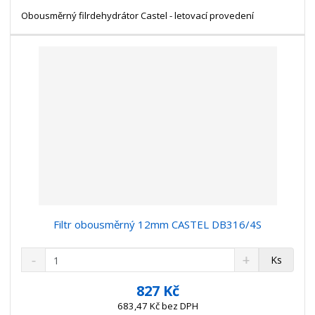
s
ž
e
t
s
Obousměrný filrdehydrátor Castel - letovací provedení
t
v
t
í
v
í
Filtr obousměrný 12mm CASTEL DB316/4S
S
N
Z
Ks
n
a
m
í
v
ě
827 Kč
ž
ý
n
683,47 Kč bez DPH
i
š