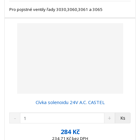
s
ž
e
t
s
Pro pojistné ventily řady 3030,3060,3061 a 3065
t
v
t
í
v
í
Cívka solenoidu 24V A.C. CASTEL
S
N
Z
Ks
n
a
m
í
v
ě
284 Kč
ž
ý
n
234,71 Kč bez DPH