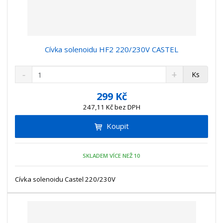
Cívka solenoidu HF2 220/230V CASTEL
S
N
Z
Ks
n
a
m
í
v
ě
299 Kč
ž
ý
n
247,11 Kč bez DPH
i
š
i
t
i
Koupit
t
m
t
p
n
m
o
o
n
SKLADEM VÍCE NEŽ 10
ž
o
č
s
ž
e
t
s
Cívka solenoidu Castel 220/230V
t
v
t
í
v
í