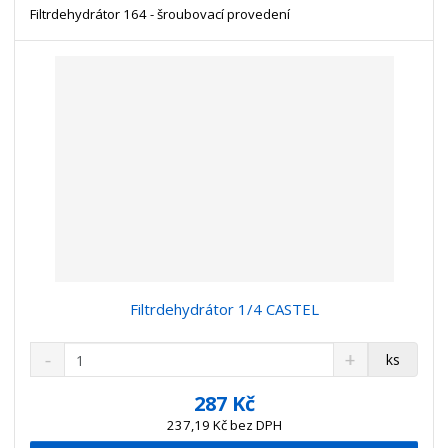
t
s
Filtrdehydrátor 164 - šroubovací provedení
t
v
t
í
v
í
Filtrdehydrátor 1/4 CASTEL
S
N
Z
ks
n
a
m
í
v
ě
287 Kč
ž
ý
n
237,19 Kč bez DPH
i
š
i