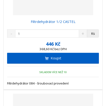
Filtrdehydrátor 1/2 CASTEL
S
N
Z
Ks
n
a
m
í
v
ě
446 Kč
ž
ý
n
368,60 Kč bez DPH
i
š
i
t
i
Koupit
t
m
t
p
n
m
o
o
n
SKLADEM VÍCE NEŽ 10
ž
o
č
s
ž
e
t
s
Filtrdehydrátor 084 - šroubovací provedení
t
v
t
í
v
í