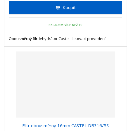
i
t
i
Koupit
t
m
t
p
n
m
o
o
n
SKLADEM VÍCE NEŽ 10
ž
o
č
s
ž
e
t
s
Obousměrný filrdehydrátor Castel - letovací provedení
t
v
t
í
v
í
Filtr obousměrný 16mm CASTEL DB316/5S