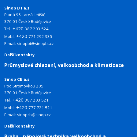
Sinop BT a.s.
Planá 95 - areál letiště
370 01 České Budějovice
+420
Tel.:
387 203 524
+420
Mobil:
771 292 335
E-mail:
sinopbt@sinopbt.cz
Další kontakty
Průmyslové chlazení, velkoobchod a klimatizace
Sinop CB a.s.
Pod Stromovkou 205
370 01 České Budějovice
+420
Tel.:
387 203 521
+420
Mobil:
777 721 521
E-mail:
sinopcb@sinop.cz
Další kontakty
Praha - nápojová technika,velkoobchod a