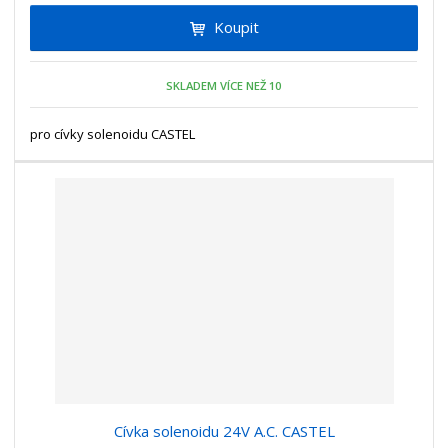
i
t
i
Koupit
t
m
t
p
n
m
o
o
n
SKLADEM VÍCE NEŽ 10
ž
o
č
s
ž
e
t
s
pro cívky solenoidu CASTEL
t
v
t
í
v
í
Cívka solenoidu 24V A.C. CASTEL