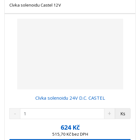
t
s
Cívka solenoidu Castel 12V
t
v
t
í
v
í
Cívka solenoidu 24V D.C. CASTEL
S
N
Z
Ks
n
a
m
í
v
ě
624 Kč
ž
ý
n
515,70 Kč bez DPH
i
š
i