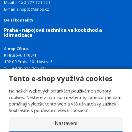
+420
Mobil:
777 721 521
E-mail:
sinopcb@sinop.cz
Další kontakty
Praha - nápojová technika,velkoobchod a
klimatizace
Sinop CB a.s.
K Hrušovu 1400/1
102 00 Praha 10 - Hostivař
+420
Tel.:
272 700 671
+420
Tento e-shop využívá cookies
Mobil:
774 335 918
E-mail:
sinoppraha@sinop.cz
Na našich webových stránkách používáme soubory
Další kontakty
cookies. Některé z nich jsou nezbytné, zatímco jiné nám
pomáhají vylepšit tento web a váš uživatelský zážitek.
Souhlasíte s používáním všech cookies?
Nastavení
© 2026, SINOP CB a.s.