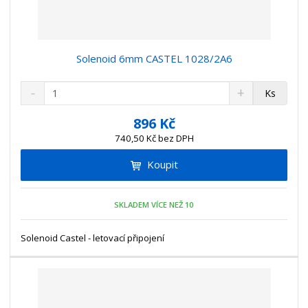
Solenoid 6mm CASTEL 1028/2A6
S
N
Z
Ks
n
a
m
í
v
ě
896 Kč
ž
ý
n
740,50 Kč bez DPH
i
š
i
t
i
Koupit
t
m
t
p
n
m
o
o
n
SKLADEM VÍCE NEŽ 10
ž
o
č
s
ž
e
t
s
Solenoid Castel - letovací připojení
t
v
t
í
v
í