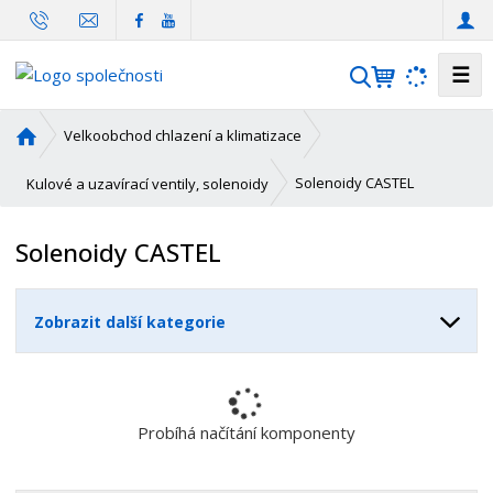
☰
V
y
h
Ú
Velkoobchod chlazení a klimatizace
l
v
o
e
Solenoidy CASTEL
Kulové a uzavírací ventily, solenoidy
d
d
n
a
Solenoidy CASTEL
í
t
s
t
Zobrazit další kategorie
r
a
n
a
Probíhá načítání komponenty