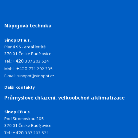
Nápojová technika
Sinop BT a.s.
Planá 95 - areál letiště
370 01 České Budějovice
+420
Tel.:
387 203 524
+420
Mobil:
771 292 335
E-mail:
sinopbt@sinopbt.cz
Další kontakty
Průmyslové chlazení, velkoobchod a klimatizace
Sinop CB a.s.
Pod Stromovkou 205
370 01 České Budějovice
+420
Tel.:
387 203 521