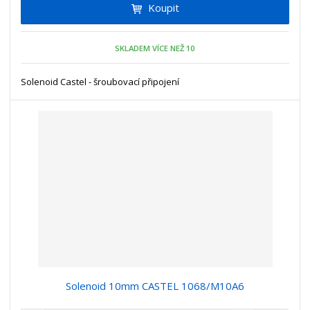
Koupit
t
m
t
p
n
m
o
o
n
SKLADEM VÍCE NEŽ 10
ž
o
č
s
ž
e
t
s
Solenoid Castel - šroubovací připojení
t
v
t
í
v
í
Solenoid 10mm CASTEL 1068/M10A6