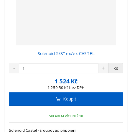
Solenoid 5/8" ex/ex CASTEL
S
N
Z
Ks
n
a
m
í
v
ě
1 524 Kč
ž
ý
n
1 259,50 Kč bez DPH
i
š
i
t
i
Koupit
t
m
t
p
n
m
o
o
n
SKLADEM VÍCE NEŽ 10
ž
o
č
s
ž
e
t
s
Solenoid Castel - šroubovací připojení
t