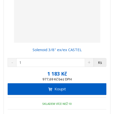
Solenoid 3/8" ex/ex CASTEL
S
N
Z
Ks
n
a
m
í
v
ě
1 183 Kč
ž
ý
n
977,69 Kč bez DPH
i
š
i
t
i
Koupit
t
m
t
p
n
m
o
o
n
SKLADEM VÍCE NEŽ 10
ž
o
č
s
ž
e