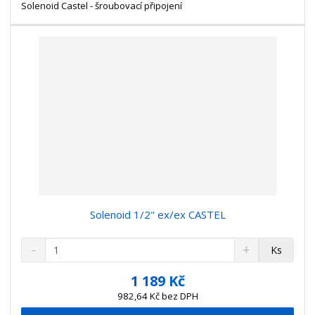
t
s
Solenoid Castel - šroubovací připojení
t
v
t
í
v
í
Solenoid 1/2" ex/ex CASTEL
S
N
Z
Ks
n
a
m
í
v
ě
1 189 Kč
ž
ý
n
982,64 Kč bez DPH
i
š
i
t
i