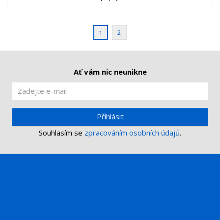
v
t
í
v
í
2
1
Ať vám nic neunikne
Přihlásit
Souhlasím se
zpracováním osobních údajů
.