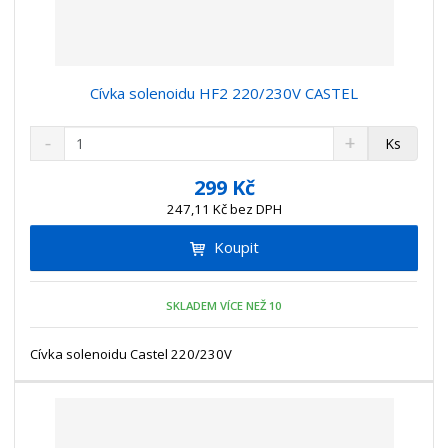
Cívka solenoidu HF2 220/230V CASTEL
S
N
Z
Ks
n
a
m
í
v
ě
299 Kč
ž
ý
n
247,11 Kč bez DPH
i
š
i
t
i
Koupit
t
m
t
p
n
m
o
o
n
SKLADEM VÍCE NEŽ 10
ž
o
č
s
ž
e
t
s
Cívka solenoidu Castel 220/230V
t
v
t
í
v
í