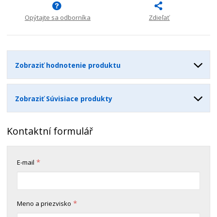
n
m
o
o
n
ž
o
Opýtajte sa odborníka
Zdieľať
č
s
ž
e
t
s
t
v
t
o
v
Zobraziť hodnotenie produktu
o
Zobraziť Súvisiace produkty
Kontaktní formulář
*
E-mail
*
Meno a priezvisko