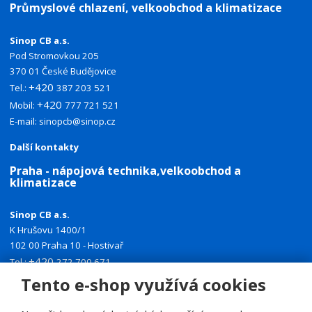
Průmyslové chlazení, velkoobchod a klimatizace
Sinop CB a.s.
Pod Stromovkou 205
370 01 České Budějovice
+420
Tel.:
387 203 521
+420
Mobil:
777 721 521
E-mail:
sinopcb@sinop.cz
Další kontakty
Praha - nápojová technika,velkoobchod a
klimatizace
Sinop CB a.s.
K Hrušovu 1400/1
102 00 Praha 10 - Hostivař
+420
Tel.:
272 700 671
+420
Mobil:
774 335 918
Tento e-shop využívá cookies
E-mail:
sinoppraha@sinop.cz