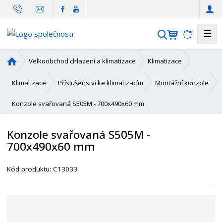
☰
V
y
h
Ú
Velkoobchod chlazení a klimatizace
Klimatizace
l
v
o
e
Klimatizace
Příslušenství ke klimatizacím
Montážní konzole
d
d
Konzole svařovaná S505M - 700x490x60 mm
n
a
í
t
s
Konzole svařovaná S505M -
t
700x490x60 mm
r
a
K
Kód produktu:
C13033
n
ó
a
d
d
o
d