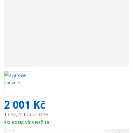
a
v
a
t
e
l
e
:
7
9
1
1
0
3
6
2 001 Kč
1 653,72 Kč bez DPH
SKLADEM VÍCE NEŽ 10
S
N
Z