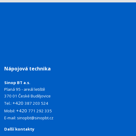
Nápojová technika
Sinop BT a.s.
Planá 95 - areál letiště
370 01 České Budějovice
+420
Tel.:
387 203 524
+420
Mobil:
771 292 335
E-mail:
sinopbt@sinopbt.cz
Další kontakty