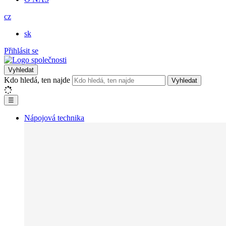
cz
sk
Přihlásit se
Vyhledat
Kdo hledá, ten najde
Vyhledat
☰
Nápojová technika