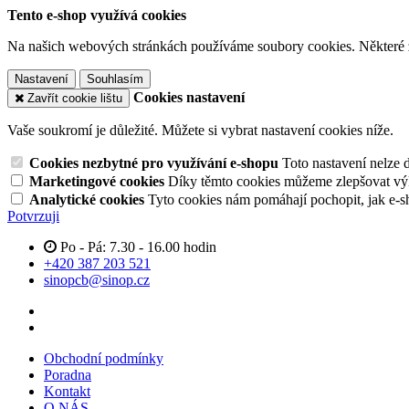
Tento e-shop využívá cookies
Na našich webových stránkách používáme soubory cookies. Některé z n
Nastavení
Souhlasím
Cookies nastavení
Zavřít cookie lištu
Vaše soukromí je důležité. Můžete si vybrat nastavení cookies níže.
Cookies nezbytné pro využívání e-shopu
Toto nastavení nelze 
Marketingové cookies
Díky těmto cookies můžeme zlepšovat výko
Analytické cookies
Tyto cookies nám pomáhají pochopit, jak e-s
Potvrzuji
Po - Pá: 7.30 - 16.00 hodin
+420 387 203 521
sinopcb@sinop.cz
Obchodní podmínky
Poradna
Kontakt
O NÁS