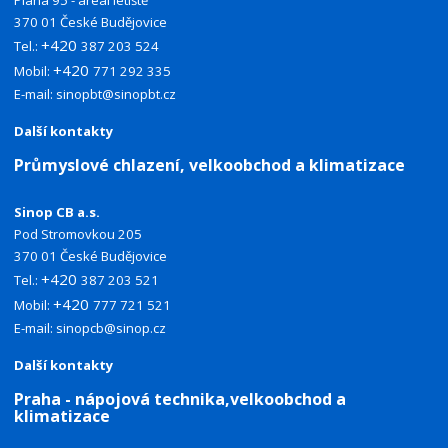
Planá 95 - areál letiště
370 01 České Budějovice
+420
Tel.:
387 203 524
+420
Mobil:
771 292 335
E-mail:
sinopbt@sinopbt.cz
Další kontakty
Průmyslové chlazení, velkoobchod a klimatizace
Sinop CB a.s.
Pod Stromovkou 205
370 01 České Budějovice
+420
Tel.:
387 203 521
+420
Mobil:
777 721 521
E-mail:
sinopcb@sinop.cz
Další kontakty
Praha - nápojová technika,velkoobchod a
klimatizace