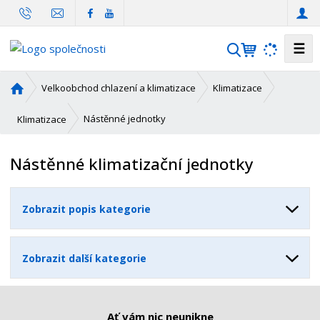
☰
V
y
h
Ú
Velkoobchod chlazení a klimatizace
Klimatizace
l
v
o
e
Nástěnné jednotky
Klimatizace
d
d
n
a
Nástěnné klimatizační jednotky
í
t
s
t
Zobrazit popis kategorie
r
a
n
Zobrazit další kategorie
a
Ať vám nic neunikne