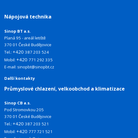
Nápojová technika
Sinop BT a.s.
Planá 95 - areál letiště
370 01 České Budějovice
+420
Tel.:
387 203 524
+420
Mobil:
771 292 335
E-mail:
sinopbt@sinopbt.cz
Další kontakty
Průmyslové chlazení, velkoobchod a klimatizace
Sinop CB a.s.
Pod Stromovkou 205
370 01 České Budějovice
+420
Tel.:
387 203 521
+420
Mobil:
777 721 521