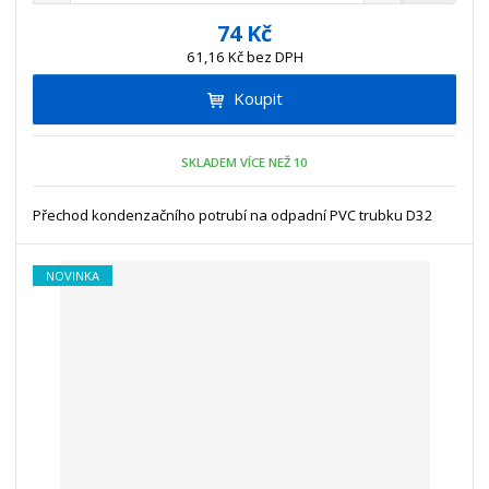
m
í
v
ě
74 Kč
ž
ý
n
61,16 Kč bez DPH
i
š
i
t
i
Koupit
t
m
t
p
n
m
o
o
n
SKLADEM VÍCE NEŽ 10
ž
o
č
s
ž
e
t
s
Přechod kondenzačního potrubí na odpadní PVC trubku D32
t
v
t
í
v
NOVINKA
í