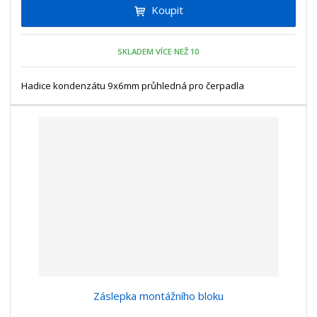
m
t
Koupit
p
n
m
o
o
n
ž
o
č
SKLADEM VÍCE NEŽ 10
s
ž
e
t
s
t
Hadice kondenzátu 9x6mm průhledná pro čerpadla
v
t
í
v
í
Záslepka montážního bloku