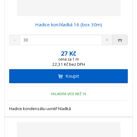
Hadice kon.hladká 16 (box 30m)
S
N
Z
m
n
a
m
í
v
ě
27 Kč
ž
ý
n
cena za 1 m
i
š
22,31 Kč bez DPH
i
t
i
t
m
t
Koupit
p
n
m
o
o
n
ž
o
č
SKLADEM VÍCE NEŽ 10
s
ž
e
t
s
t
Hadice kondenzátu uvnitř hladká
v
t
í
v
í