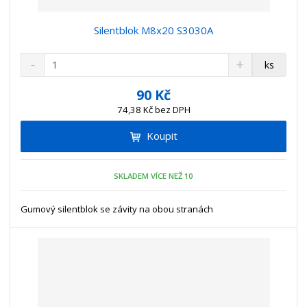
Silentblok M8x20 S3030A
S
N
Z
ks
n
a
m
í
v
ě
90 Kč
ž
ý
n
74,38 Kč bez DPH
i
š
i
t
i
Koupit
t
m
t
p
n
m
o
o
n
SKLADEM VÍCE NEŽ 10
ž
o
č
s
ž
e
t
s
Gumový silentblok se závity na obou stranách
t
v
t
í
v
í