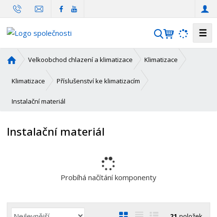
☰
V
y
h
Ú
Velkoobchod chlazení a klimatizace
Klimatizace
l
v
o
e
Klimatizace
Příslušenství ke klimatizacím
d
d
Instalační materiál
n
a
í
t
s
Instalační materiál
t
r
a
n
a
Probíhá načítání komponenty
Ř
O
T
Ř
21
položek