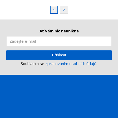
í
v
í
2
1
Ať vám nic neunikne
Přihlásit
Souhlasím se
zpracováním osobních údajů
.