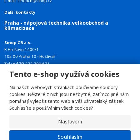
E-mail:
sinopcb@sinop.cz
Další kontakty
Praha - nápojová technika,velkoobchod a
klimatizace
Sinop CB a.s.
K Hrušovu 1400/1
102 00 Praha 10 - Hostivař
+420
Tel.:
272 700 671
+420
Tento e-shop využívá cookies
Mobil:
774 335 918
E-mail:
sinoppraha@sinop.cz
Na našich webových stránkách používáme soubory
Další kontakty
cookies. Některé z nich jsou nezbytné, zatímco jiné nám
pomáhají vylepšit tento web a váš uživatelský zážitek.
Souhlasíte s používáním všech cookies?
Nastavení
© 2026, SINOP CB a.s.
E
Souhlasím
B
VYROBILA