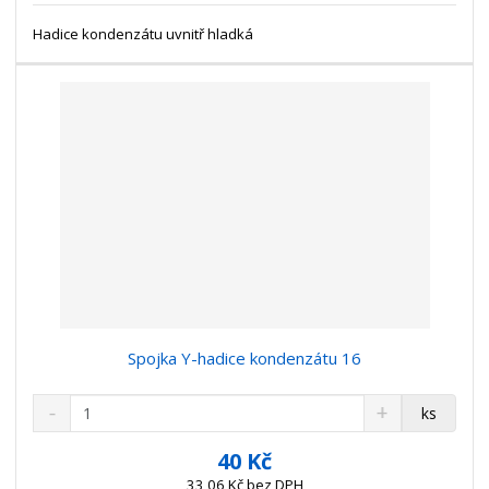
t
s
t
Hadice kondenzátu uvnitř hladká
v
t
í
v
í
Spojka Y-hadice kondenzátu 16
S
N
Z
ks
n
a
m
í
v
ě
40 Kč
ž
ý
n
33,06 Kč bez DPH