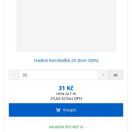
Hadice kon.hladká 20 (box 30m)
S
N
Z
m
n
a
m
í
v
ě
31 Kč
ž
ý
n
cena za 1 m
i
š
25,62 Kč bez DPH
i
t
i
t
m
t
Koupit
p
n
m
o
o
n
ž
o
č
SKLADEM VÍCE NEŽ 10
s
ž
e