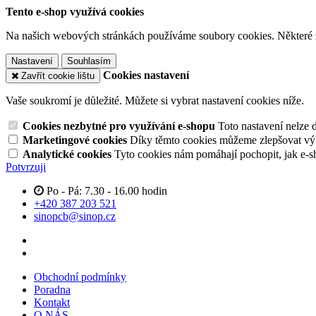
Tento e-shop využívá cookies
Na našich webových stránkách používáme soubory cookies. Některé z n
Nastavení
Souhlasím
Cookies nastavení
Zavřít cookie lištu
Vaše soukromí je důležité. Můžete si vybrat nastavení cookies níže.
Cookies nezbytné pro využívání e-shopu
Toto nastavení nelze 
Marketingové cookies
Díky těmto cookies můžeme zlepšovat výko
Analytické cookies
Tyto cookies nám pomáhají pochopit, jak e-s
Potvrzuji
Po - Pá: 7.30 - 16.00 hodin
+420 387 203 521
sinopcb@sinop.cz
Obchodní podmínky
Poradna
Kontakt
O NÁS