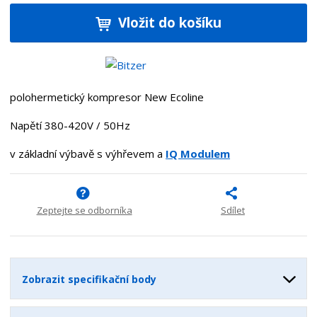
í
v
ě
ž
ý
Vložit do košíku
n
i
š
i
t
i
t
m
t
p
n
m
o
o
n
polohermetický kompresor New Ecoline
ž
o
č
s
ž
e
Napětí 380-420V / 50Hz
t
s
t
v
t
v základní výbavě s výhřevem a
IQ Modulem
í
v
í
Zeptejte se odborníka
Sdílet
Zobrazit specifikační body