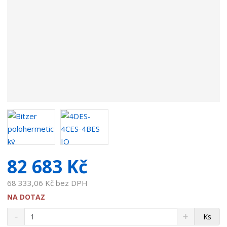
v
a
t
e
l
e
:
7
0
9
2
1
2
3
82 683 Kč
.
1
68 333,06 Kč bez DPH
0
NA DOTAZ
S
N
Z
Ks
n
a
m