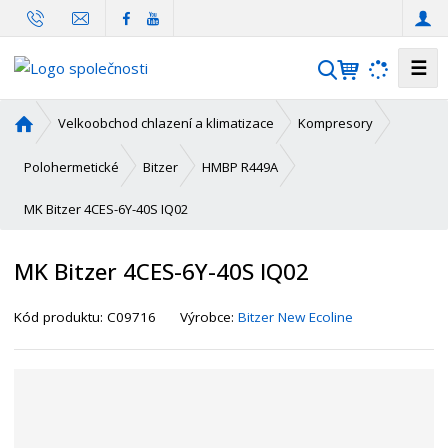
☰
V
y
h
Ú
Velkoobchod chlazení a klimatizace
Kompresory
l
v
o
e
Polohermetické
Bitzer
HMBP R449A
d
d
MK Bitzer 4CES-6Y-40S IQ02
n
a
í
t
s
MK Bitzer 4CES-6Y-40S IQ02
t
r
K
Kód produktu:
C09716
Výrobce:
Bitzer New Ecoline
a
ó
n
d
a
d
o
d
a