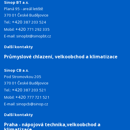
Sinop BT a.s.
Planá 95 - areál letiště
370 01 České Budějovice
+420
Tel.:
387 203 524
+420
Mobil:
771 292 335
E-mail:
sinopbt@sinopbt.cz
Další kontakty
Průmyslové chlazení, velkoobchod a klimatizace
Sinop CB a.s.
Pod Stromovkou 205
370 01 České Budějovice
+420
Tel.:
387 203 521
+420
Mobil:
777 721 521
E-mail:
sinopcb@sinop.cz
Další kontakty
Praha - nápojová technika,velkoobchod a
klimatizace