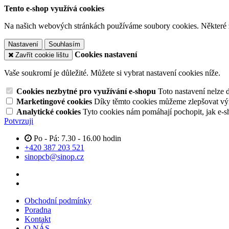
Tento e-shop využívá cookies
Na našich webových stránkách používáme soubory cookies. Některé z n
Nastavení
Souhlasím
Cookies nastavení
Zavřít cookie lištu
Vaše soukromí je důležité. Můžete si vybrat nastavení cookies níže.
Cookies nezbytné pro využívání e-shopu
Toto nastavení nelze 
Marketingové cookies
Díky těmto cookies můžeme zlepšovat výko
Analytické cookies
Tyto cookies nám pomáhají pochopit, jak e-s
Potvrzuji
Po - Pá: 7.30 - 16.00 hodin
+420 387 203 521
sinopcb@sinop.cz
Obchodní podmínky
Poradna
Kontakt
O NÁS