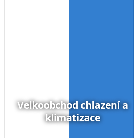
Velkoobchod chlazení a
klimatizace