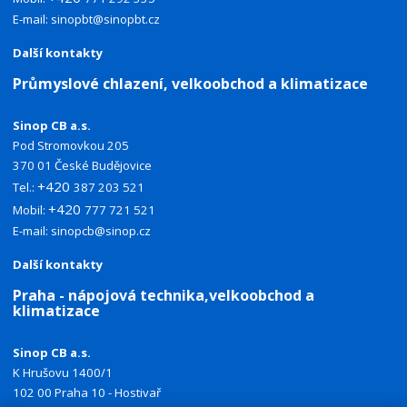
E-mail:
sinopbt@sinopbt.cz
Další kontakty
Průmyslové chlazení, velkoobchod a klimatizace
Sinop CB a.s.
Pod Stromovkou 205
370 01 České Budějovice
+420
Tel.:
387 203 521
+420
Mobil:
777 721 521
E-mail:
sinopcb@sinop.cz
Další kontakty
Praha - nápojová technika,velkoobchod a
klimatizace
Sinop CB a.s.
K Hrušovu 1400/1
102 00 Praha 10 - Hostivař