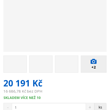
o
a
b
v
c
a
e
t
:
e
8
l
5
e
9
:
2
4
6
9
7
0
2
1
0
1
+2
1
0
0
7
20 191 Kč
0
3
16 686,78 Kč bez DPH
3
SKLADEM VÍCE NEŽ 10
S
N
Z
ks