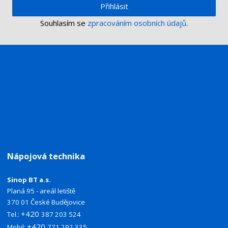
Přihlásit
Souhlasím se
zpracováním osobních údajů
.
Nápojová technika
Sinop BT a.s.
Planá 95 - areál letiště
370 01 České Budějovice
+420
Tel.:
387 203 524
+420
Mobil:
771 292 335