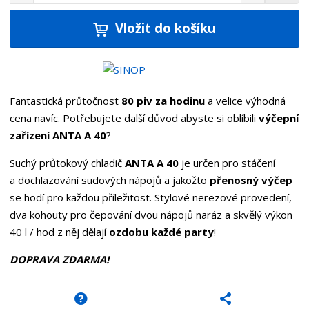
n
a
m
í
v
ě
ž
ý
Vložit do košíku
n
i
š
i
t
i
t
m
t
p
n
m
o
o
n
Fantastická průtočnost
80 piv za hodinu
a velice výhodná
ž
o
č
cena navíc. Potřebujete další důvod abyste si oblíbili
výčepní
s
ž
e
zařízení ANTA A 40
?
t
s
t
v
t
Suchý průtokový chladič
ANTA A 40
je určen pro stáčení
í
v
í
a dochlazování sudových nápojů a jakožto
přenosný výčep
se hodí pro každou příležitost. Stylové nerezové provedení,
dva kohouty pro čepování dvou nápojů naráz a skvělý výkon
40 l / hod z něj dělají
ozdobu každé party
!
DOPRAVA ZDARMA!