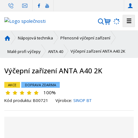
☰
V
y
h
Ú
Nápojová technika
Přenosné výčepní zařízení
l
v
o
e
Výčepní zařízení ANTA A40 2K
Malé profi výčepy
ANTA 40
d
d
n
a
Výčepní zařízení ANTA A40 2K
í
t
s
t
AKCE
DOPRAVA ZDARMA
r
100%
a
K
K
Kód produktu:
B00721
Výrobce:
SINOP BT
n
ó
ó
a
d
d
v
d
ý
o
r
d