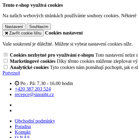
Tento e-shop využívá cookies
Na našich webových stránkách používáme soubory cookies. Některé z n
Nastavení
Souhlasím
Cookies nastavení
Zavřít cookie lištu
Vaše soukromí je důležité. Můžete si vybrat nastavení cookies níže.
Cookies nezbytné pro využívání e-shopu
Toto nastavení nelze 
Marketingové cookies
Díky těmto cookies můžeme zlepšovat výko
Analytické cookies
Tyto cookies nám pomáhají pochopit, jak e-s
Potvrzuji
Po - Pá: 7.30 - 16.00 hodin
+420 387 203 524
recepce@sinopbt.cz
Obchodní podmínky
Poradna
Kontakt
O NÁS