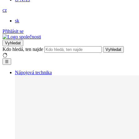
cz
sk
Přihlásit se
Vyhledat
Kdo hledá, ten najde
Vyhledat
☰
Nápojová technika