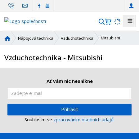
☰
V
y
h
Ú
Mitsubishi
Nápojová technika
Vzduchotechnika
l
v
o
e
Vzduchotechnika - Mitsubishi
d
d
n
a
í
t
s
Ať vám nic neunikne
t
r
a
n
Přihlásit
a
Souhlasím se
zpracováním osobních údajů
.