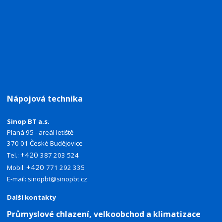
Nápojová technika
Sinop BT a.s.
Planá 95 - areál letiště
370 01 České Budějovice
+420
Tel.:
387 203 524
+420
Mobil:
771 292 335
E-mail:
sinopbt@sinopbt.cz
Další kontakty
Průmyslové chlazení, velkoobchod a klimatizace