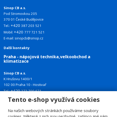
Sinop CB a.s.
Pod Stromovkou 205
370 01 České Budějovice
+420
Tel.:
387 203 521
+420
Mobil:
777 721 521
E-mail:
sinopcb@sinop.cz
Další kontakty
Praha - nápojová technika,velkoobchod a
klimatizace
Sinop CB a.s.
K Hrušovu 1400/1
102 00 Praha 10 - Hostivař
+420
Tel.:
272 700 671
+420
Tento e-shop využívá cookies
Mobil:
774 335 918
E-mail:
sinoppraha@sinop.cz
Na našich webových stránkách používáme soubory
Další kontakty
cookies. Některé z nich jsou nezbytné, zatímco jiné nám