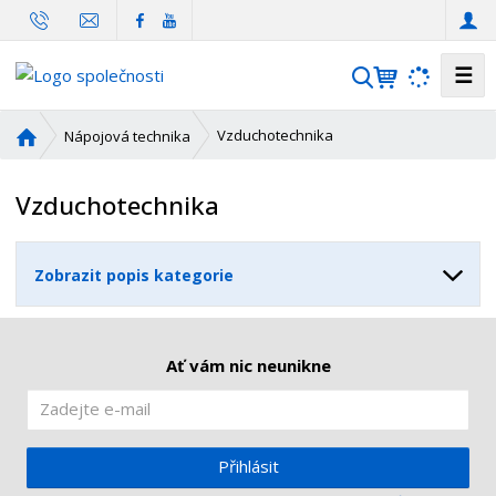
☰
V
y
h
Ú
Vzduchotechnika
Nápojová technika
l
v
o
e
Vzduchotechnika
d
d
n
a
í
t
Zobrazit popis kategorie
s
t
r
a
Ať vám nic neunikne
n
a
Přihlásit