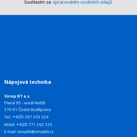
Souhlasím se
zpracováním osobních údajů
.
Nápojová technika
Sinop BT a.s.
Planá 95 - areál letiště
370 01 České Budějovice
+420
Tel.:
387 203 524
+420
Mobil:
771 292 335
E-mail:
sinopbt@sinopbt.cz