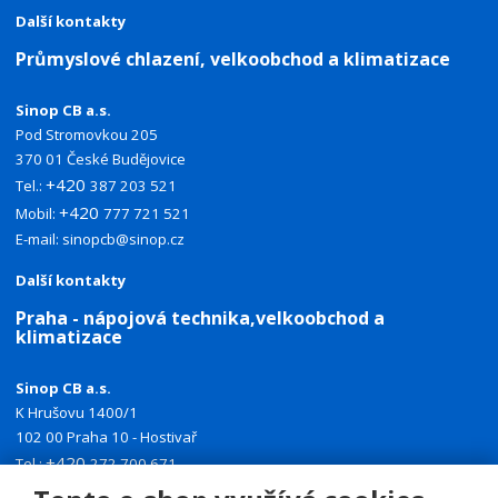
Další kontakty
Průmyslové chlazení, velkoobchod a klimatizace
Sinop CB a.s.
Pod Stromovkou 205
370 01 České Budějovice
+420
Tel.:
387 203 521
+420
Mobil:
777 721 521
E-mail:
sinopcb@sinop.cz
Další kontakty
Praha - nápojová technika,velkoobchod a
klimatizace
Sinop CB a.s.
K Hrušovu 1400/1
102 00 Praha 10 - Hostivař
+420
Tel.:
272 700 671
+420
Mobil:
774 335 918