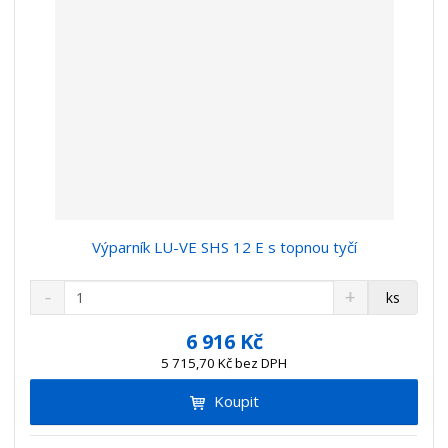
Výparník LU-VE SHS 12 E s topnou tyčí
S
N
Z
ks
n
a
m
í
v
ě
6 916 Kč
ž
ý
n
5 715,70 Kč bez DPH
i
š
i
t
i
Koupit
t
m
t
p
n
m
o