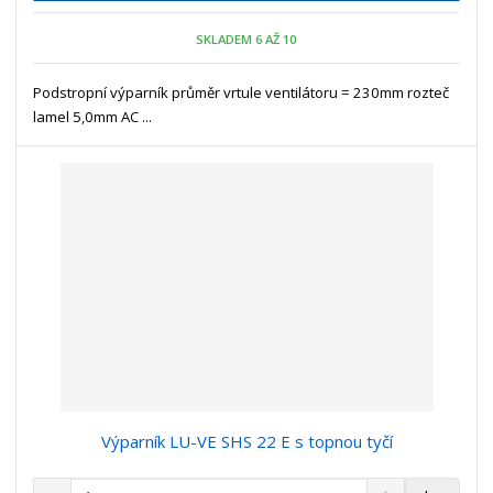
n
m
o
o
n
SKLADEM 6 AŽ 10
ž
o
č
s
ž
e
t
s
Podstropní výparník průměr vrtule ventilátoru = 230mm rozteč
t
v
t
lamel 5,0mm AC ...
í
v
í
Výparník LU-VE SHS 22 E s topnou tyčí
S
N
Z