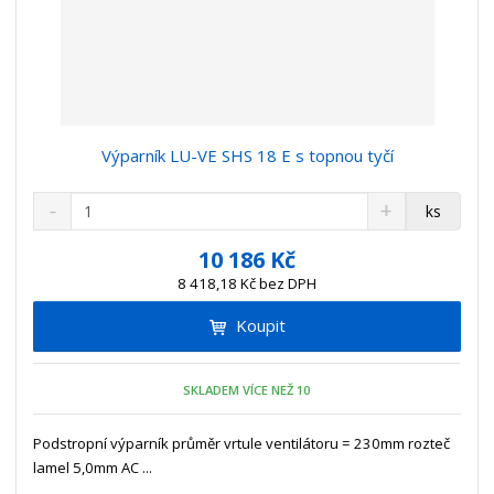
Výparník LU-VE SHS 18 E s topnou tyčí
S
N
Z
ks
n
a
m
í
v
ě
10 186 Kč
ž
ý
n
8 418,18 Kč bez DPH
i
š
i
t
i
Koupit
t
m
t
p
n
m
o
o
n
SKLADEM VÍCE NEŽ 10
ž
o
č
s
ž
e
t
s
Podstropní výparník průměr vrtule ventilátoru = 230mm rozteč
t
v
t
lamel 5,0mm AC ...
í
v