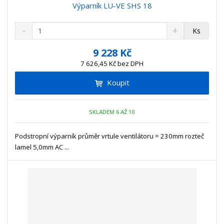
Výparník LU-VE SHS 18
S
N
Z
Ks
n
a
m
í
v
ě
9 228 Kč
ž
ý
n
7 626,45 Kč bez DPH
i
š
i
t
i
Koupit
t
m
t
p
n
m
o
o
n
SKLADEM 6 AŽ 10
ž
o
č
s
ž
e
t
s
Podstropní výparník průměr vrtule ventilátoru = 230mm rozteč
t
v
t
lamel 5,0mm AC ...
í
v
í