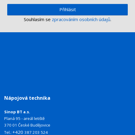
Přihlásit
Souhlasím se
zpracováním osobních údajů
.
Nápojová technika
Sinop BT a.s.
Planá 95 - areál letiště
370 01 České Budějovice
+420
Tel.:
387 203 524