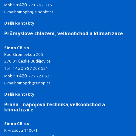
+420
Mobil:
771 292 335
E-mail:
sinopbt@sinopbt.cz
Další kontakty
Průmyslové chlazení, velkoobchod a klimatizace
Sinop CB a.s.
Pod Stromovkou 205
370 01 České Budějovice
+420
Tel.:
387 203 521
+420
Mobil:
777 721 521
E-mail:
sinopcb@sinop.cz
Další kontakty
Praha - nápojová technika,velkoobchod a
klimatizace
Sinop CB a.s.
K Hrušovu 1400/1