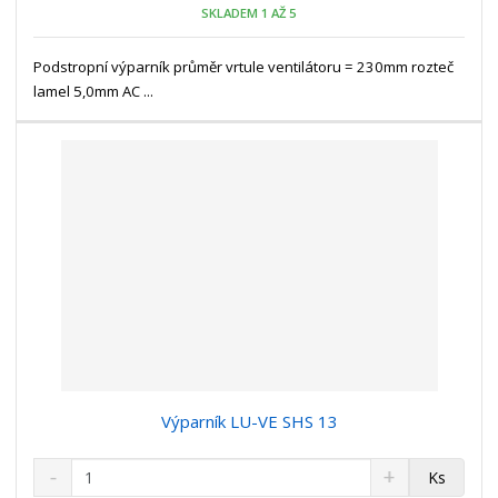
o
n
SKLADEM 1 AŽ 5
ž
o
č
s
ž
e
t
s
Podstropní výparník průměr vrtule ventilátoru = 230mm rozteč
t
v
t
lamel 5,0mm AC ...
í
v
í
Výparník LU-VE SHS 13
S
N
Z
Ks
n
a
m