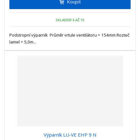
Koupit
t
m
t
p
n
m
o
o
n
SKLADEM 6 AŽ 10
ž
o
č
s
ž
e
t
s
Podstropní výparník Průměr vrtule ventilátoru = 154mm Rozteč
t
v
t
lamel = 5,0m...
í
v
í
Výparník LU-VE EHP 9 N