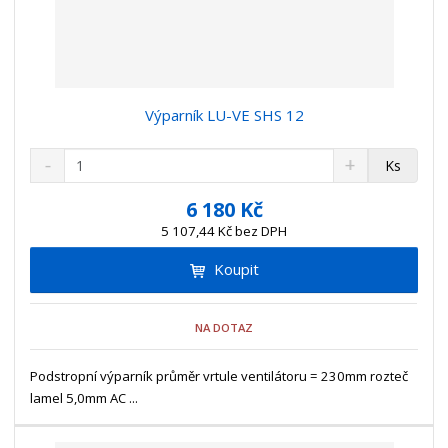
Výparník LU-VE SHS 12
S
N
Z
Ks
n
a
m
í
v
ě
6 180 Kč
ž
ý
n
5 107,44 Kč bez DPH
i
š
i
t
i
Koupit
t
m
t
p
n
m
o
o
n
NA DOTAZ
ž
o
č
s
ž
e
t
s
Podstropní výparník průměr vrtule ventilátoru = 230mm rozteč
t
v
t
lamel 5,0mm AC ...
í
v
í