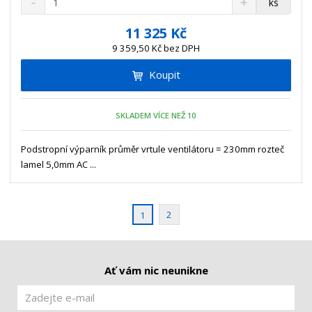
ks
n
a
m
í
v
ě
11 325 Kč
ž
ý
n
9 359,50 Kč bez DPH
i
š
i
t
i
Koupit
t
m
t
p
n
m
o
o
n
SKLADEM VÍCE NEŽ 10
ž
o
č
s
ž
e
t
s
Podstropní výparník průměr vrtule ventilátoru = 230mm rozteč
t
v
t
lamel 5,0mm AC ...
í
v
í
2
1
Ať vám nic neunikne