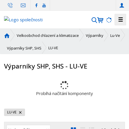
☰
V
y
h
Ú
Velkoobchod chlazení a klimatizace
Výparníky
Lu-Ve
l
v
o
e
LU-VE
Výparníky SHP, SHS
d
d
n
a
Výparníky SHP, SHS - LU-VE
í
t
s
t
r
a
Probíhá načítání komponenty
n
a
LU-VE
Ř
O
T
Ř