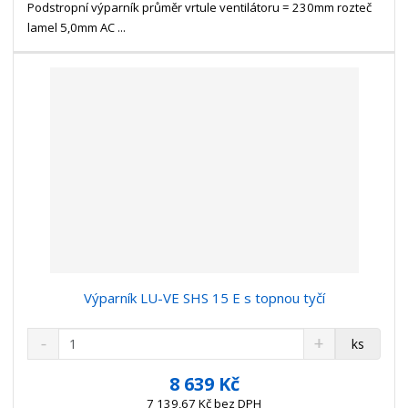
t
s
Podstropní výparník průměr vrtule ventilátoru = 230mm rozteč
t
v
t
lamel 5,0mm AC ...
í
v
í
Výparník LU-VE SHS 15 E s topnou tyčí
S
N
Z
ks
n
a
m
í
v
ě
8 639 Kč
ž
ý
n
7 139,67 Kč bez DPH