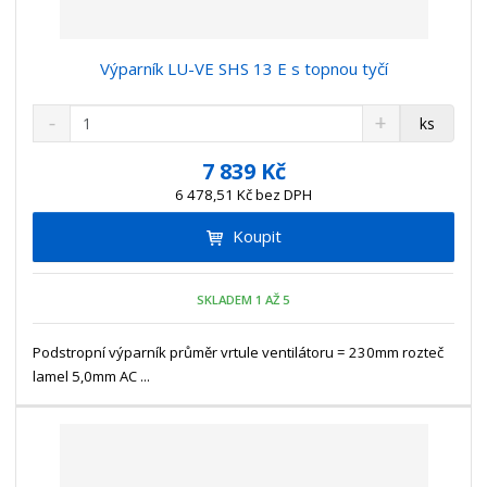
Výparník LU-VE SHS 13 E s topnou tyčí
S
N
Z
ks
n
a
m
í
v
ě
7 839 Kč
ž
ý
n
6 478,51 Kč bez DPH
i
š
i
t
i
Koupit
t
m
t
p
n
m
o
o
n
SKLADEM 1 AŽ 5
ž
o
č
s
ž
e
t
s
Podstropní výparník průměr vrtule ventilátoru = 230mm rozteč
t
v
t
lamel 5,0mm AC ...
í
v
í