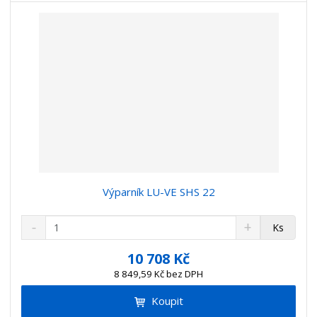
í
Výparník LU-VE SHS 22
S
N
Z
Ks
n
a
m
í
v
ě
10 708 Kč
ž
ý
n
8 849,59 Kč bez DPH
i
š
i
t
i
Koupit
t
m
t
p