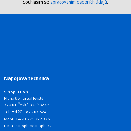
Souhlasím se
zpracováním osobních údajů
.
Nápojová technika
Sinop BT a.s.
Planá 95 - areál letiště
370 01 České Budějovice
+420
Tel.:
387 203 524
+420
Mobil:
771 292 335
E-mail:
sinopbt@sinopbt.cz