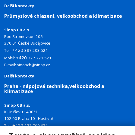
Další kontakty
Průmyslové chlazení, velkoobchod a klimatizace
Sinop CB a.s.
Pod Stromovkou 205
370 01 České Budějovice
+420
Tel.:
387 203 521
+420
Mobil:
777 721 521
E-mail:
sinopcb@sinop.cz
Další kontakty
Praha - nápojová technika,velkoobchod a
klimatizace
Sinop CB a.s.
K Hrušovu 1400/1
102 00 Praha 10 - Hostivař
+420
Tel.:
272 700 671
+420
Mobil:
774 335 918