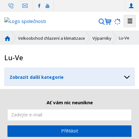
☰
V
y
h
Ú
Lu-Ve
Velkoobchod chlazení a klimatizace
Výparníky
l
v
o
e
Lu-Ve
d
d
n
a
í
t
Zobrazit další kategorie
s
t
r
a
Ať vám nic neunikne
n
a
Přihlásit