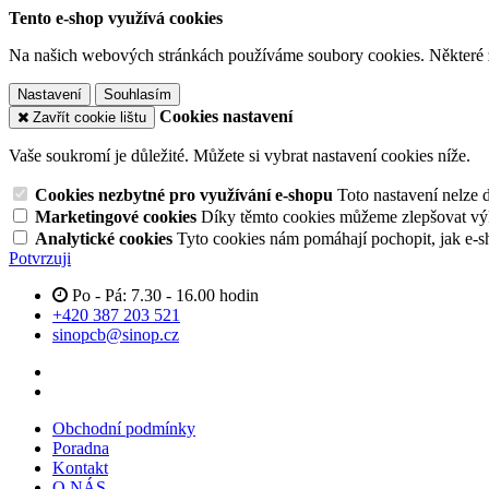
Tento e-shop využívá cookies
Na našich webových stránkách používáme soubory cookies. Některé z n
Nastavení
Souhlasím
Cookies nastavení
Zavřít cookie lištu
Vaše soukromí je důležité. Můžete si vybrat nastavení cookies níže.
Cookies nezbytné pro využívání e-shopu
Toto nastavení nelze 
Marketingové cookies
Díky těmto cookies můžeme zlepšovat výko
Analytické cookies
Tyto cookies nám pomáhají pochopit, jak e-s
Potvrzuji
Po - Pá: 7.30 - 16.00 hodin
+420 387 203 521
sinopcb@sinop.cz
Obchodní podmínky
Poradna
Kontakt
O NÁS