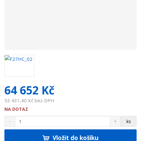
t
e
l
e
:
7
1
5
0
2
5
6
64 652 Kč
/
E
53 431,40 Kč bez DPH
.
NA DOTAZ
5
S
N
Z
ks
n
a
m
í
v
ě
ž
ý
Vložit do košíku
n