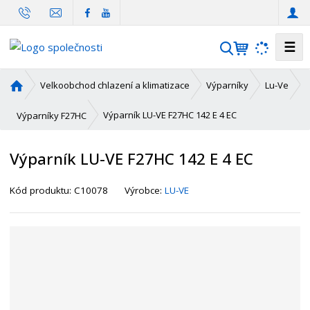
☰
V
y
h
Ú
Velkoobchod chlazení a klimatizace
Výparníky
Lu-Ve
l
v
o
e
Výparník LU-VE F27HC 142 E 4 EC
Výparníky F27HC
d
d
n
a
Výparník LU-VE F27HC 142 E 4 EC
í
t
s
K
Kód produktu:
C10078
Výrobce:
LU-VE
t
ó
r
d
a
d
n
o
a
d
a
v
a