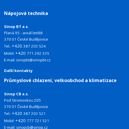
Nápojová technika
Sinop BT a.s.
Planá 95 - areál letiště
370 01 České Budějovice
+420
Tel.:
387 203 524
+420
Mobil:
771 292 335
E-mail:
sinopbt@sinopbt.cz
Další kontakty
Průmyslové chlazení, velkoobchod a klimatizace
Sinop CB a.s.
Pod Stromovkou 205
370 01 České Budějovice
+420
Tel.:
387 203 521
+420
Mobil:
777 721 521
E-mail:
sinopcb@sinop.cz