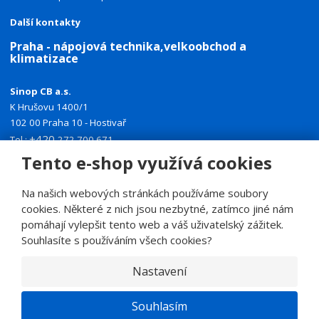
Další kontakty
Praha - nápojová technika,velkoobchod a
klimatizace
Sinop CB a.s.
K Hrušovu 1400/1
102 00 Praha 10 - Hostivař
+420
Tel.:
272 700 671
+420
Mobil:
774 335 918
Tento e-shop využívá cookies
E-mail:
sinoppraha@sinop.cz
Na našich webových stránkách používáme soubory
Další kontakty
cookies. Některé z nich jsou nezbytné, zatímco jiné nám
pomáhají vylepšit tento web a váš uživatelský zážitek.
Souhlasíte s používáním všech cookies?
Nastavení
© 2026, SINOP CB a.s.
E
Souhlasím
B
VYROBILA
R