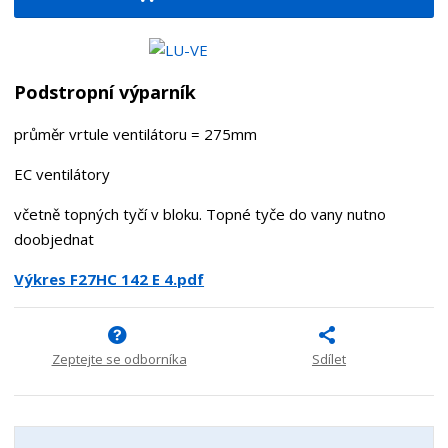
i
š
i
t
i
t
m
t
p
n
m
o
o
n
Podstropní výparník
ž
o
č
s
ž
e
průměr vrtule ventilátoru = 275mm
t
s
t
v
t
EC ventilátory
í
v
í
včetně topných tyčí v bloku. Topné tyče do vany nutno
doobjednat
Výkres F27HC 142 E 4.pdf
Zeptejte se odborníka
Sdílet