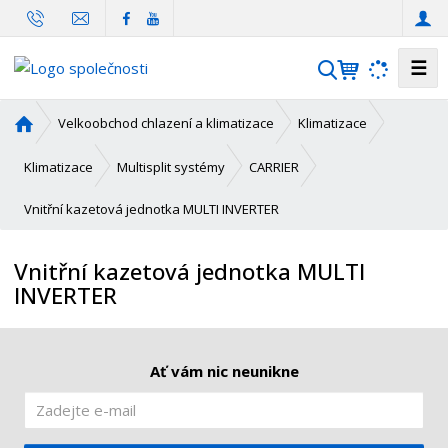
☰
V
y
h
Ú
Velkoobchod chlazení a klimatizace
Klimatizace
l
v
o
e
Klimatizace
Multisplit systémy
CARRIER
d
d
Vnitřní kazetová jednotka MULTI INVERTER
n
a
í
t
s
Vnitřní kazetová jednotka MULTI
t
INVERTER
r
a
n
a
Ať vám nic neunikne