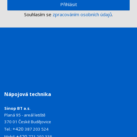
Přihlásit
Souhlasím se
zpracováním osobních údajů
.
Nápojová technika
Sinop BT a.s.
Planá 95 - areál letiště
370 01 České Budějovice
+420
Tel.:
387 203 524
+420
Mobil:
771 292 335