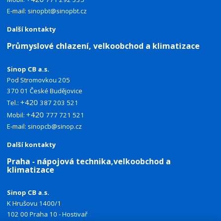
E-mail:
sinopbt@sinopbt.cz
Další kontakty
Průmyslové chlazení, velkoobchod a klimatizace
Sinop CB a.s.
Pod Stromovkou 205
370 01 České Budějovice
+420
Tel.:
387 203 521
+420
Mobil:
777 721 521
E-mail:
sinopcb@sinop.cz
Další kontakty
Praha - nápojová technika,velkoobchod a
klimatizace
Sinop CB a.s.
K Hrušovu 1400/1
102 00 Praha 10 - Hostivař