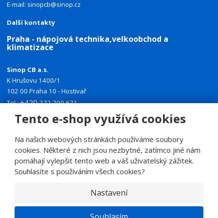
E-mail:
sinopcb@sinop.cz
Další kontakty
Praha - nápojová technika,velkoobchod a
klimatizace
Sinop CB a.s.
K Hrušovu 1400/1
102 00 Praha 10 - Hostivař
+420
Tel.:
272 700 671
+420
Tento e-shop využívá cookies
Mobil:
774 335 918
E-mail:
sinoppraha@sinop.cz
Na našich webových stránkách používáme soubory
Další kontakty
cookies. Některé z nich jsou nezbytné, zatímco jiné nám
pomáhají vylepšit tento web a váš uživatelský zážitek.
Souhlasíte s používáním všech cookies?
Nastavení
© 2026, SINOP CB a.s.
E
Souhlasím