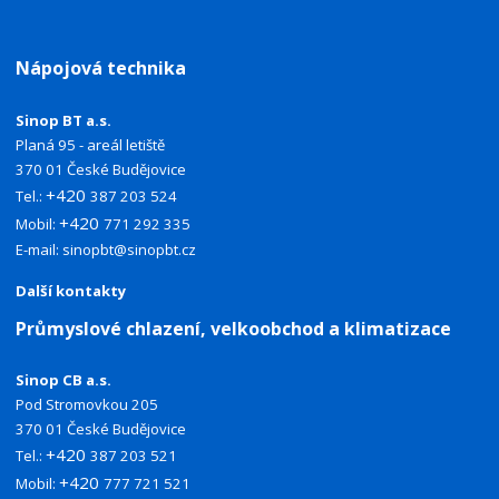
Nápojová technika
Sinop BT a.s.
Planá 95 - areál letiště
370 01 České Budějovice
+420
Tel.:
387 203 524
+420
Mobil:
771 292 335
E-mail:
sinopbt@sinopbt.cz
Další kontakty
Průmyslové chlazení, velkoobchod a klimatizace
Sinop CB a.s.
Pod Stromovkou 205
370 01 České Budějovice
+420
Tel.:
387 203 521
+420
Mobil:
777 721 521