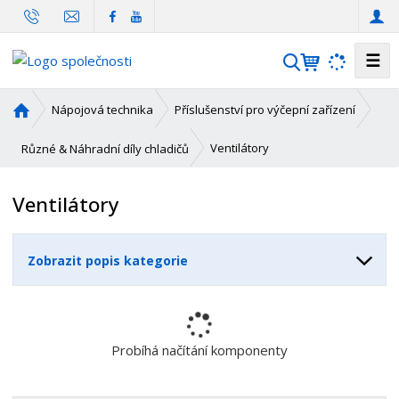
☰
V
y
h
Ú
Nápojová technika
Příslušenství pro výčepní zařízení
l
v
o
e
Ventilátory
Různé & Náhradní díly chladičů
d
d
n
a
Ventilátory
í
t
s
t
Zobrazit popis kategorie
r
a
n
a
Probíhá načítání komponenty