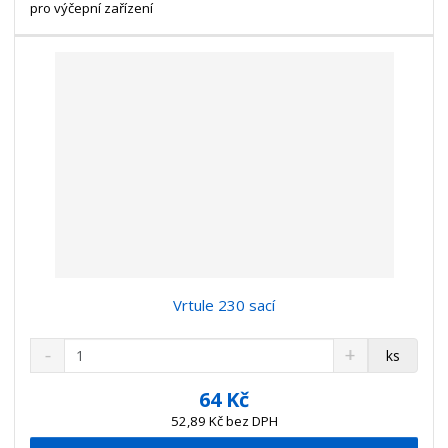
t
s
pro výčepní zařízení
t
v
t
í
v
í
Vrtule 230 sací
S
N
Z
ks
n
a
m
í
v
ě
64 Kč
ž
ý
n
52,89 Kč bez DPH
i
š
i
t
i