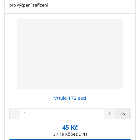
t
s
pro výčpení zařízení
t
v
t
í
v
í
Vrtule 172 sací
S
N
Z
ks
n
a
m
í
v
ě
45 Kč
ž
ý
n
37,19 Kč bez DPH
i
š
i