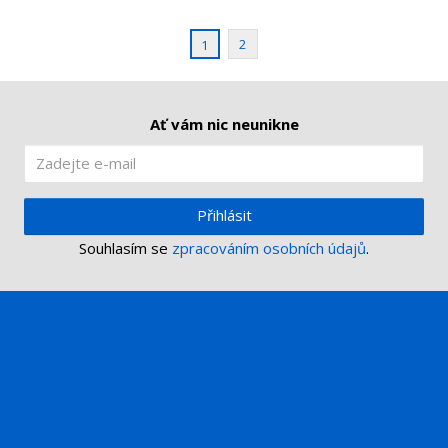
í
v
í
2
1
Ať vám nic neunikne
Přihlásit
Souhlasím se
zpracováním osobních údajů
.