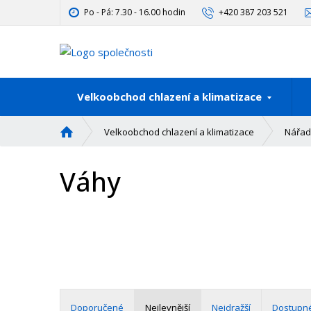
Po - Pá: 7.30 - 16.00 hodin
+420 387 203 521
Velkoobchod chlazení a klimatizace
Ú
Velkoobchod chlazení a klimatizace
Nářadí
v
o
Váhy
d
n
í
s
t
r
a
n
a
Doporučené
Nejlevnější
Nejdražší
Dostupn