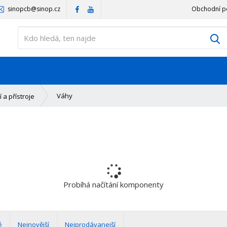
sinopcb@sinop.cz
Obchodní p
V
Váhy
 a přístroje
Probíhá načítání komponenty
é
Nejnovější
Nejprodávanejší