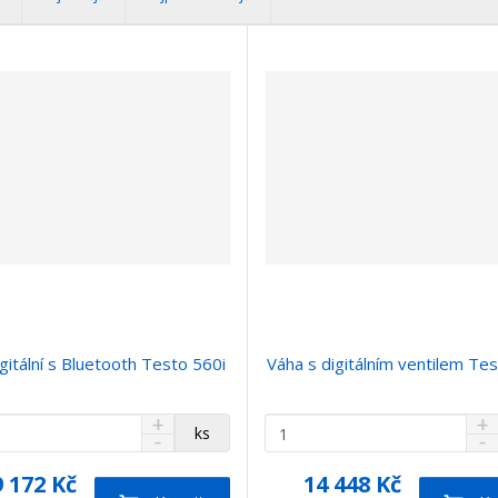
gitální s Bluetooth Testo 560i
Váha s digitálním ventilem Te
N
N
Z
ks
S
S
a
a
m
n
n
v
v
ě
9 172 Kč
14 448 Kč
í
í
ý
ý