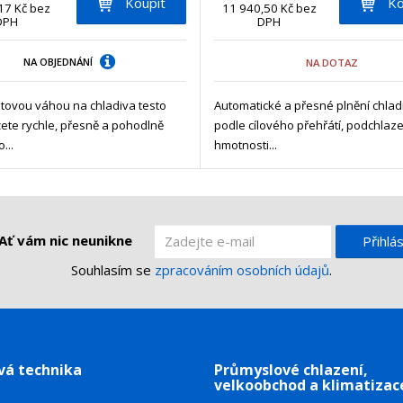
n
Koupit
Ko
ž
ž
17 Kč bez
š
11 940,50 Kč bez
š
i
DPH
DPH
i
i
i
i
t
t
t
t
t
p
m
m
m
m
NA OBJEDNÁNÍ
NA DOTAZ
n
n
o
n
n
o
o
o
o
č
tovou váhou na chladiva testo
Automatické a přesné plnění chlad
ž
ž
ž
ž
e
ete rychle, přesně a pohodlně
podle cílového přehřátí, podchlaze
s
s
s
s
t
...
hmotnosti...
t
t
t
t
v
v
v
v
í
í
í
í
Ať vám nic neunikne
Přihlás
Souhlasím se
zpracováním osobních údajů
.
vá technika
Průmyslové chlazení,
velkoobchod a klimatizac