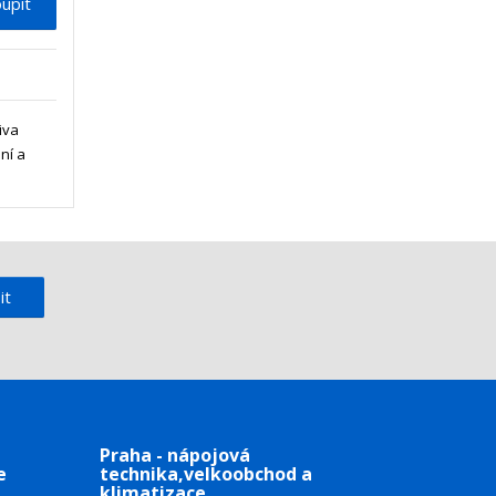
upit
iva
ní a
it
Praha - nápojová
e
technika,velkoobchod a
klimatizace