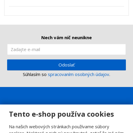
ž
o
č
s
ž
e
t
s
t
v
t
o
v
o
Nech vám nič neunikne
Odoslať
Súhlasím so
spracovaním osobných údajov
.
Tento e-shop používa cookies
Na našich webových stránkach používame súbory