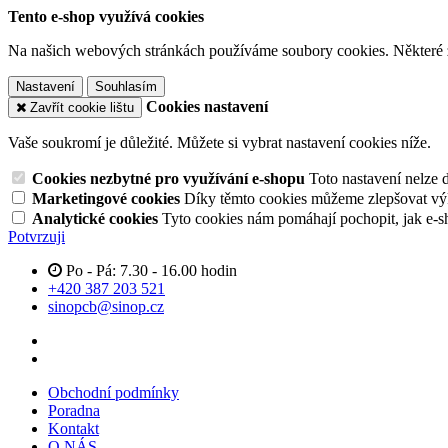
Tento e-shop využívá cookies
Na našich webových stránkách používáme soubory cookies. Některé z n
Nastavení
Souhlasím
Cookies nastavení
Zavřít cookie lištu
Vaše soukromí je důležité. Můžete si vybrat nastavení cookies níže.
Cookies nezbytné pro využívání e-shopu
Toto nastavení nelze 
Marketingové cookies
Díky těmto cookies můžeme zlepšovat výko
Analytické cookies
Tyto cookies nám pomáhají pochopit, jak e-s
Potvrzuji
Po - Pá: 7.30 - 16.00 hodin
+420 387 203 521
sinopcb@sinop.cz
Obchodní podmínky
Poradna
Kontakt
O NÁS