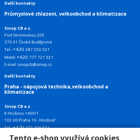
Další kontakty
Průmyslové chlazení, velkoobchod a klimatizace
Sinop CB a.s.
Pod Stromovkou 205
370 01 České Budějovice
+420
Tel.:
387 203 521
+420
Mobil:
777 721 521
E-mail:
sinopcb@sinop.cz
Další kontakty
Praha - nápojová technika,velkoobchod a
klimatizace
Sinop CB a.s.
K Hrušovu 1400/1
102 00 Praha 10 - Hostivař
+420
Tel.:
272 700 671
+420
Tento e-shop využívá cookies
Mobil:
774 335 918