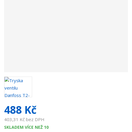
d
a
v
a
t
e
l
e
:
7
5
6
8
2
0
0
488 Kč
3
403,31 Kč bez DPH
SKLADEM VÍCE NEŽ 10