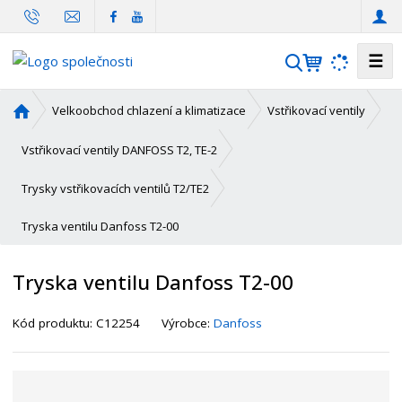
☰
V
y
h
Ú
Velkoobchod chlazení a klimatizace
Vstřikovací ventily
l
v
o
e
Vstřikovací ventily DANFOSS T2, TE-2
d
d
n
Trysky vstřikovacích ventilů T2/TE2
a
í
t
Tryska ventilu Danfoss T2-00
s
t
r
Tryska ventilu Danfoss T2-00
a
n
K
Kód produktu:
C12254
Výrobce:
Danfoss
a
ó
d
d
o