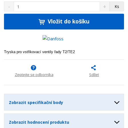
S
N
Z
Ks
n
a
m
í
v
ě
ž
ý
Vložit do košíku
n
i
š
i
t
i
t
m
t
p
n
m
o
o
n
Tryska pro vstřikovací ventily řady T2/TE2
ž
o
č
s
ž
e
t
s
t
v
t
Zeptejte se odborníka
Sdílet
í
v
í
Zobrazit specifikační body
Zobrazit hodnocení produktu