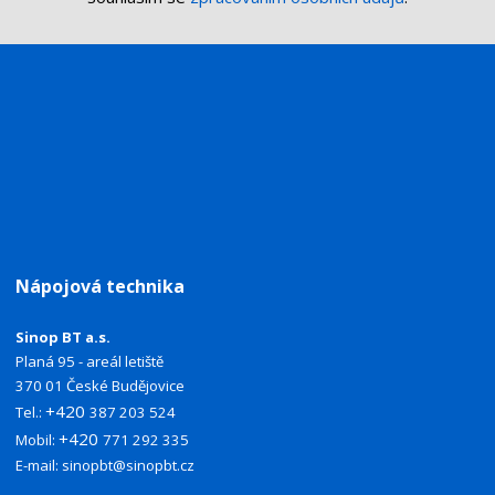
Nápojová technika
Sinop BT a.s.
Planá 95 - areál letiště
370 01 České Budějovice
+420
Tel.:
387 203 524
+420
Mobil:
771 292 335
E-mail:
sinopbt@sinopbt.cz