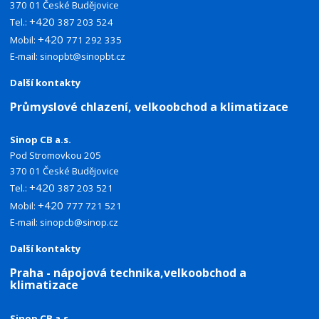
370 01 České Budějovice
+420
Tel.:
387 203 524
+420
Mobil:
771 292 335
E-mail:
sinopbt@sinopbt.cz
Další kontakty
Průmyslové chlazení, velkoobchod a klimatizace
Sinop CB a.s.
Pod Stromovkou 205
370 01 České Budějovice
+420
Tel.:
387 203 521
+420
Mobil:
777 721 521
E-mail:
sinopcb@sinop.cz
Další kontakty
Praha - nápojová technika,velkoobchod a
klimatizace
Sinop CB a.s.