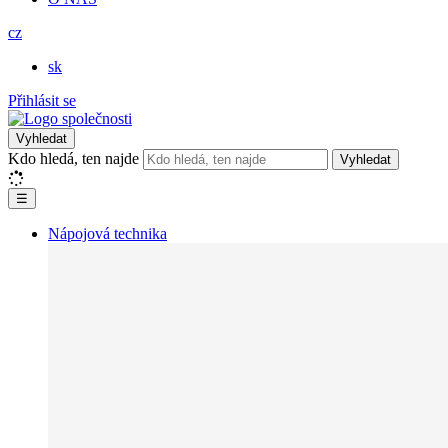
cz
sk
Přihlásit se
Vyhledat
Kdo hledá, ten najde
Vyhledat
☰
Nápojová technika