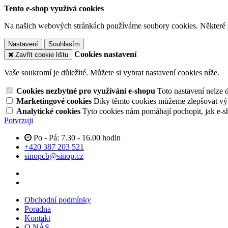
Tento e-shop využívá cookies
Na našich webových stránkách používáme soubory cookies. Některé z n
Nastavení
Souhlasím
Cookies nastavení
Zavřít cookie lištu
Vaše soukromí je důležité. Můžete si vybrat nastavení cookies níže.
Cookies nezbytné pro využívání e-shopu
Toto nastavení nelze 
Marketingové cookies
Díky těmto cookies můžeme zlepšovat výko
Analytické cookies
Tyto cookies nám pomáhají pochopit, jak e-s
Potvrzuji
Po - Pá: 7.30 - 16.00 hodin
+420 387 203 521
sinopcb@sinop.cz
Obchodní podmínky
Poradna
Kontakt
O NÁS