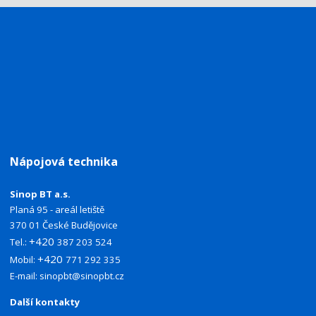
Nápojová technika
Sinop BT a.s.
Planá 95 - areál letiště
370 01 České Budějovice
+420
Tel.:
387 203 524
+420
Mobil:
771 292 335
E-mail:
sinopbt@sinopbt.cz
Další kontakty