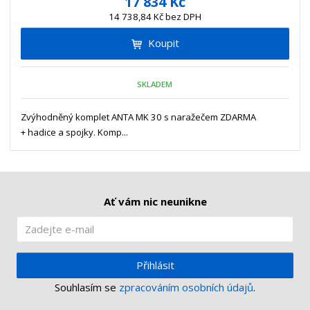
17 834 Kč
ž
ý
n
14 738,84 Kč bez DPH
i
š
i
t
i
Koupit
t
m
t
p
n
m
o
o
n
SKLADEM
ž
o
č
s
ž
e
t
s
Zvýhodněný komplet ANTA MK 30 s naražečem ZDARMA
t
v
t
+ hadice a spojky. Komp...
í
v
í
Ať vám nic neunikne
Přihlásit
Souhlasím se
zpracováním osobních údajů
.