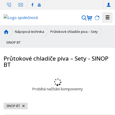
☰
V
y
h
Ú
Nápojová technika
Průtokové chladiče piva – Sety
l
v
o
SINOP BT
e
d
d
n
a
Průtokové chladiče piva – Sety - SINOP
í
t
BT
s
t
r
a
n
Probíhá načítání komponenty
a
SINOP BT