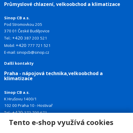
Průmyslové chlazení, velkoobchod a klimatizace
Sinop CB a.s.
Pod Stromovkou 205
370 01 České Budějovice
+420
Tel.:
387 203 521
+420
Mobil:
777 721 521
E-mail:
sinopcb@sinop.cz
Další kontakty
Praha - nápojová technika,velkoobchod a
klimatizace
Sinop CB a.s.
K Hrušovu 1400/1
102 00 Praha 10 - Hostivař
+420
Tel.:
272 700 671
+420
Mobil:
774 335 918
Tento e-shop využívá cookies
E-mail:
sinoppraha@sinop.cz