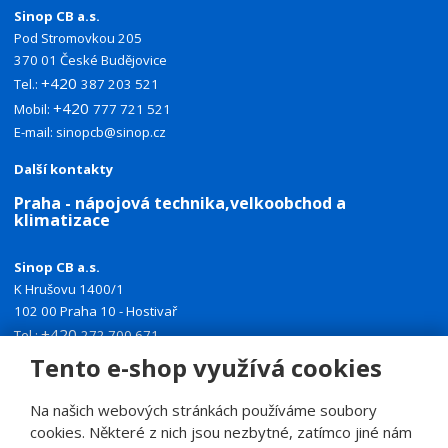
Sinop CB a.s.
Pod Stromovkou 205
370 01 České Budějovice
+420
Tel.:
387 203 521
+420
Mobil:
777 721 521
E-mail:
sinopcb@sinop.cz
Další kontakty
Praha - nápojová technika,velkoobchod a
klimatizace
Sinop CB a.s.
K Hrušovu 1400/1
102 00 Praha 10 - Hostivař
+420
Tel.:
272 700 671
+420
Mobil:
774 335 918
Tento e-shop využívá cookies
E-mail:
sinoppraha@sinop.cz
Na našich webových stránkách používáme soubory
Další kontakty
cookies. Některé z nich jsou nezbytné, zatímco jiné nám