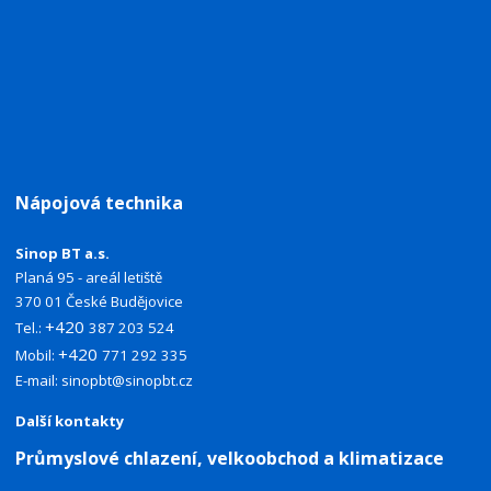
Nápojová technika
Sinop BT a.s.
Planá 95 - areál letiště
370 01 České Budějovice
+420
Tel.:
387 203 524
+420
Mobil:
771 292 335
E-mail:
sinopbt@sinopbt.cz
Další kontakty
Průmyslové chlazení, velkoobchod a klimatizace