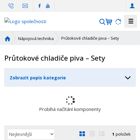
☰
V
y
h
Ú
Průtokové chladiče piva – Sety
Nápojová technika
l
v
o
e
Průtokové chladiče piva – Sety
d
d
n
a
í
t
Zobrazit popis kategorie
s
t
r
a
n
Probíhá načítání komponenty
a
Ř
O
T
Ř
1
položek
a