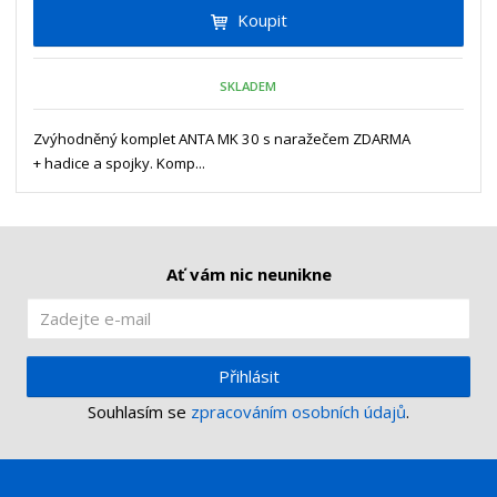
t
i
Koupit
t
m
t
p
n
m
o
o
n
SKLADEM
ž
o
č
s
ž
e
t
s
Zvýhodněný komplet ANTA MK 30 s naražečem ZDARMA
t
v
t
+ hadice a spojky. Komp...
í
v
í
Ať vám nic neunikne
Přihlásit
Souhlasím se
zpracováním osobních údajů
.