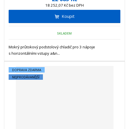
ž
ý
n
18 252,07 Kč bez DPH
i
š
i
t
i
Koupit
t
m
t
p
n
m
o
o
n
SKLADEM
ž
o
č
s
ž
e
t
s
Mokrý průtokový podstolový chladič pro 3 nápoje
t
v
t
s horizontálními vstupy a&n...
í
v
í
DOPRAVA ZDARMA
NEJPRODÁVANĚJŠÍ