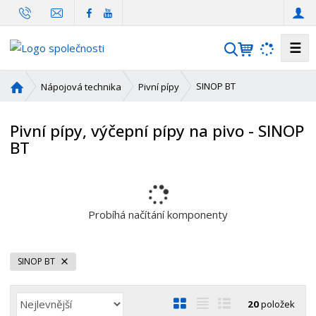
☰
V
y
h
Ú
SINOP BT
Nápojová technika
Pivní pípy
l
v
o
e
Pivní pípy, výčepní pípy na pivo - SINOP
d
d
BT
n
a
í
t
s
t
r
Probíhá načítání komponenty
a
n
a
SINOP BT
Ř
O
T
Ř
20
položek
a