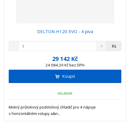
DELTON H120 EVO - 4 piva
S
N
Z
Ks
n
a
m
í
v
ě
29 142 Kč
ž
ý
n
24 084,30 Kč bez DPH
i
š
i
t
i
Koupit
t
m
t
p
n
m
o
o
n
SKLADEM
ž
o
č
s
ž
e
t
s
Mokrý průtokový podstolový chladič pro 4 nápoje
t
v
t
s horizontálními vstupy a&n...
í
v
í