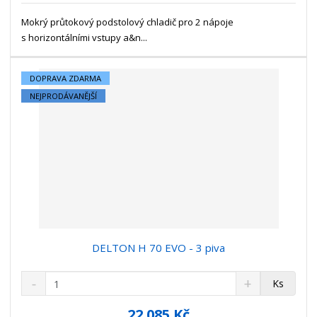
s
ž
e
t
s
Mokrý průtokový podstolový chladič pro 2 nápoje
t
v
t
s horizontálními vstupy a&n...
í
v
í
DOPRAVA ZDARMA
NEJPRODÁVANĚJŠÍ
DELTON H 70 EVO - 3 piva
S
N
Z
Ks
n
a
m
í
v
ě
22 085 Kč