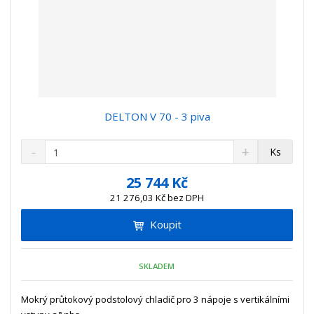
DELTON V 70 - 3 piva
S
N
Z
Ks
n
a
m
í
v
ě
25 744 Kč
ž
ý
n
21 276,03 Kč bez DPH
i
š
i
t
i
Koupit
t
m
t
p
n
m
o
o
n
SKLADEM
ž
o
č
s
ž
e
t
s
Mokrý průtokový podstolový chladič pro 3 nápoje s vertikálními
t