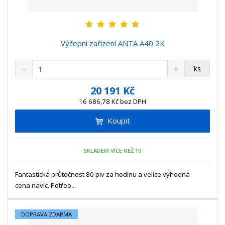
Výčepní zařízení ANTA A40 2K
S
N
Z
ks
n
a
m
í
v
ě
20 191 Kč
ž
ý
n
16 686,78 Kč bez DPH
i
š
i
t
i
Koupit
t
m
t
p
n
m
o
o
n
SKLADEM VÍCE NEŽ 10
ž
o
č
s
ž
e
t
s
Fantastická průtočnost 80 piv za hodinu a velice výhodná
t
v
t
cena navíc. Potřeb...
í
v
í
DOPRAVA ZDARMA