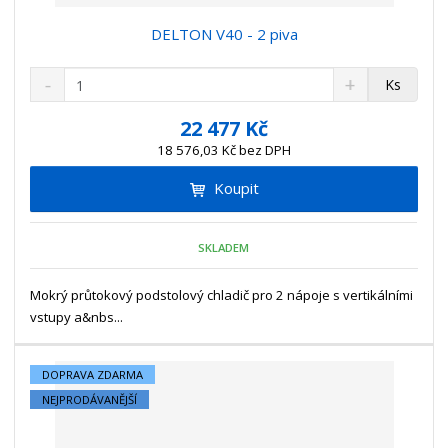
DELTON V40 - 2 piva
S
N
Z
Ks
n
a
m
í
v
ě
22 477 Kč
ž
ý
n
18 576,03 Kč bez DPH
i
š
i
t
i
Koupit
t
m
t
p
n
m
o
o
n
SKLADEM
ž
o
č
s
ž
e
t
s
Mokrý průtokový podstolový chladič pro 2 nápoje s vertikálními
t
v
t
vstupy a&nbs...
í
v
í
DOPRAVA ZDARMA
NEJPRODÁVANĚJŠÍ