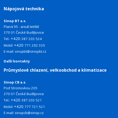
Nápojová technika
Sinop BT a.s.
Planá 95 - areál letiště
370 01 České Budějovice
+420
Tel.:
387 203 524
+420
Mobil:
771 292 335
E-mail:
sinopbt@sinopbt.cz
Další kontakty
Průmyslové chlazení, velkoobchod a klimatizace
Sinop CB a.s.
Pod Stromovkou 205
370 01 České Budějovice
+420
Tel.:
387 203 521
+420
Mobil:
777 721 521
E-mail:
sinopcb@sinop.cz