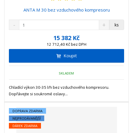
ANTA M 30 bez vzduchového kompresoru
S
N
Z
ks
n
a
m
í
v
ě
15 382 Kč
ž
ý
n
12 712,40 Kč bez DPH
i
š
i
t
i
Koupit
t
m
t
p
n
m
o
o
n
SKLADEM
ž
o
č
s
ž
e
t
s
Chladící výkon 30-35 l/h bez vzduchového kompresoru.
t
v
t
Dopřávejte si soukromé oslavy...
í
v
í
DOPRAVA ZDARMA
NEJPRODÁVANĚJŠÍ
DÁREK ZDARMA