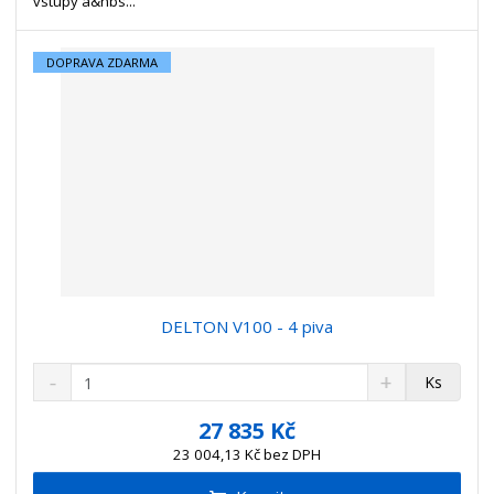
v
t
vstupy a&nbs...
í
v
í
DOPRAVA ZDARMA
DELTON V100 - 4 piva
S
N
Z
Ks
n
a
m
í
v
ě
27 835 Kč
ž
ý
n
23 004,13 Kč bez DPH
i
š
i
t
i