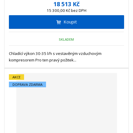
í
v
ě
18 513 Kč
ž
ý
n
15 300,00 Kč bez DPH
i
š
i
t
i
Koupit
t
m
t
p
n
m
o
o
n
SKLADEM
ž
o
č
s
ž
e
t
s
Chladící výkon 30-35 l/h s vestavěným vzduchovým
t
v
t
kompresorem Pro ten pravý požitek...
í
v
í
AKCE
DOPRAVA ZDARMA