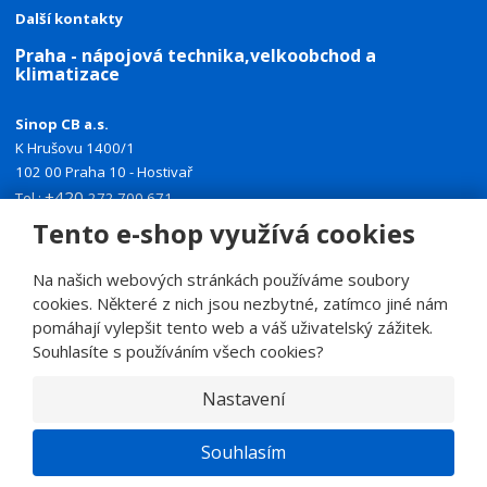
Další kontakty
Praha - nápojová technika,velkoobchod a
klimatizace
Sinop CB a.s.
K Hrušovu 1400/1
102 00 Praha 10 - Hostivař
+420
Tel.:
272 700 671
+420
Tento e-shop využívá cookies
Mobil:
774 335 918
E-mail:
sinoppraha@sinop.cz
Na našich webových stránkách používáme soubory
Další kontakty
cookies. Některé z nich jsou nezbytné, zatímco jiné nám
pomáhají vylepšit tento web a váš uživatelský zážitek.
Souhlasíte s používáním všech cookies?
Nastavení
© 2026, SINOP CB a.s.
E
Souhlasím
B
VYROBILA
R
Á