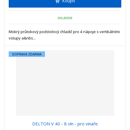
Koupit
t
m
t
p
n
m
o
o
n
SKLADEM
ž
o
č
s
ž
e
t
s
Mokrý průtokový podstolový chladič pro 4 nápoje s vertikálními
t
v
t
vstupy a&nbs...
í
v
í
DOPRAVA ZDARMA
DELTON V 40 - 8 vln - pro vinaře