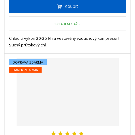
t
i
Koupit
t
m
t
p
n
m
o
o
n
SKLADEM 1 AŽ 5
ž
o
č
s
ž
e
t
s
Chladící výkon 20-25 l/h a vestavěný vzduchový kompresor!
t
v
t
Suchý průtokový chl...
í
v
í
DOPRAVA ZDARMA
DÁREK ZDARMA