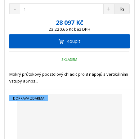
S
N
Z
Ks
n
a
m
í
v
ě
28 097 Kč
ž
ý
n
23 220,66 Kč bez DPH
i
š
i
t
i
Koupit
t
m
t
p
n
m
o
o
n
SKLADEM
ž
o
č
s
ž
e
t
s
Mokrý průtokový podstolový chladič pro 8 nápojů s vertikálními
t
v
t
vstupy a&nbs...
í
v
í
DOPRAVA ZDARMA