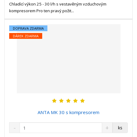
t
s
Chladící výkon 25 - 30 l/h s vestavěným vzduchovým
t
v
t
kompresorem Pro ten pravý požit...
í
v
í
DOPRAVA ZDARMA
DÁREK ZDARMA
ANTA MK 30 s kompresorem
S
N
Z
ks
n
a
m