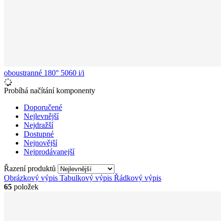
oboustranné 180° 5060 i/i
Probíhá načítání komponenty
Doporučené
Nejlevnější
Nejdražší
Dostupné
Nejnovější
Nejprodávanejší
Řazení produktů
Obrázkový výpis
Tabulkový výpis
Řádkový výpis
65
položek