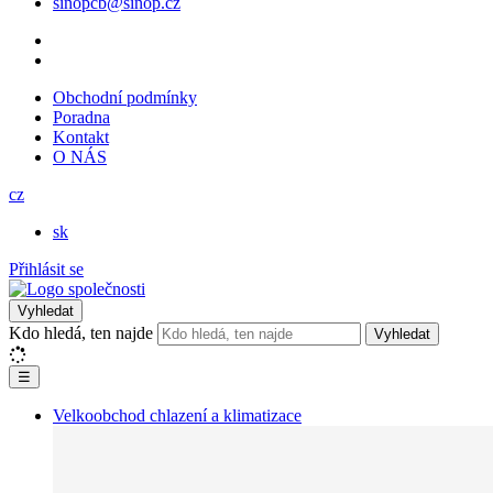
sinopcb@sinop.cz
Obchodní podmínky
Poradna
Kontakt
O NÁS
cz
sk
Přihlásit se
Vyhledat
Kdo hledá, ten najde
Vyhledat
☰
Velkoobchod chlazení a klimatizace