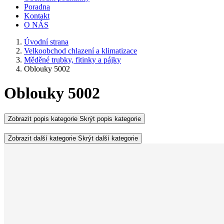
Poradna
Kontakt
O NÁS
Úvodní strana
Velkoobchod chlazení a klimatizace
Měděné trubky, fitinky a pájky
Oblouky 5002
Oblouky 5002
Zobrazit popis kategorie
Skrýt popis kategorie
Zobrazit další kategorie
Skrýt další kategorie