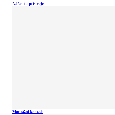
Nářadí a přístroje
Montážní konzole