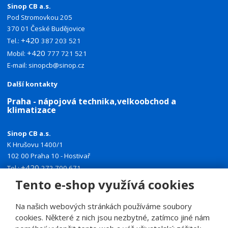
Sinop CB a.s.
Pod Stromovkou 205
370 01 České Budějovice
+420
Tel.:
387 203 521
+420
Mobil:
777 721 521
E-mail:
sinopcb@sinop.cz
Další kontakty
Praha - nápojová technika,velkoobchod a
klimatizace
Sinop CB a.s.
K Hrušovu 1400/1
102 00 Praha 10 - Hostivař
+420
Tel.:
272 700 671
+420
Mobil:
774 335 918
Tento e-shop využívá cookies
E-mail:
sinoppraha@sinop.cz
Na našich webových stránkách používáme soubory
Další kontakty
cookies. Některé z nich jsou nezbytné, zatímco jiné nám