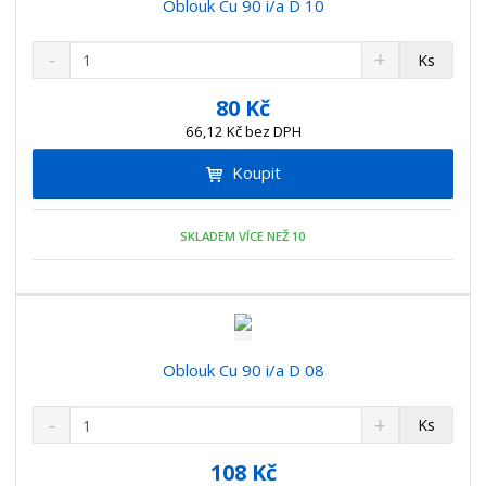
Oblouk Cu 90 i/a D 10
S
N
Z
Ks
n
a
m
í
v
ě
80 Kč
ž
ý
n
66,12 Kč bez DPH
i
š
i
t
i
Koupit
t
m
t
p
n
m
o
o
n
SKLADEM VÍCE NEŽ 10
ž
o
č
s
ž
e
t
s
t
v
t
í
v
í
Oblouk Cu 90 i/a D 08
S
N
Z
Ks
n
a
m
í
v
ě
108 Kč
ž
ý