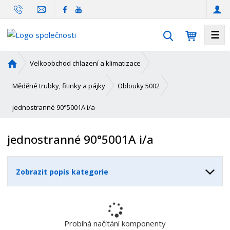
☰
V
y
h
Ú
Velkoobchod chlazení a klimatizace
l
v
o
e
Měděné trubky, fitinky a pájky
Oblouky 5002
d
d
jednostranné 90°5001A i/a
n
a
í
t
s
jednostranné 90°5001A i/a
t
r
a
Zobrazit popis kategorie
n
a
Probíhá načítání komponenty