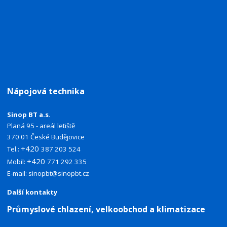
Nápojová technika
Sinop BT a.s.
Planá 95 - areál letiště
370 01 České Budějovice
+420
Tel.:
387 203 524
+420
Mobil:
771 292 335
E-mail:
sinopbt@sinopbt.cz
Další kontakty
Průmyslové chlazení, velkoobchod a klimatizace