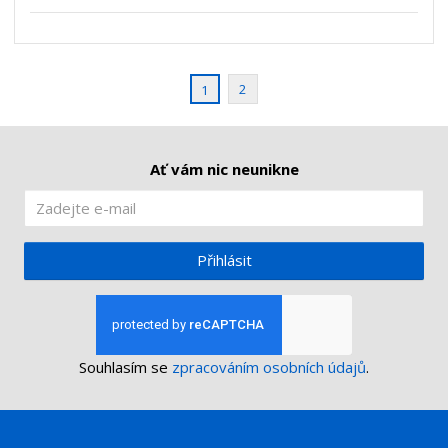
ž
o
s
ž
e
t
s
t
v
t
í
v
2
1
í
Ať vám nic neunikne
Přihlásit
Souhlasím se
zpracováním osobních údajů
.