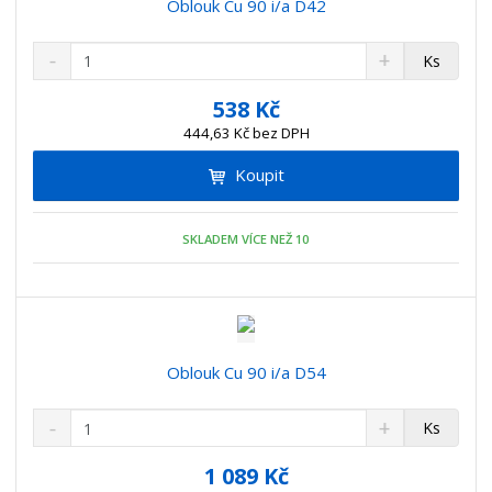
Oblouk Cu 90 i/a D42
S
N
Z
Ks
n
a
m
í
v
ě
538 Kč
ž
ý
n
444,63 Kč bez DPH
i
š
i
t
i
Koupit
t
m
t
p
n
m
o
o
n
SKLADEM VÍCE NEŽ 10
ž
o
č
s
ž
e
t
s
t
v
t
í
v
í
Oblouk Cu 90 i/a D54
S
N
Z
Ks
n
a
m
í
v
ě
1 089 Kč
ž
ý