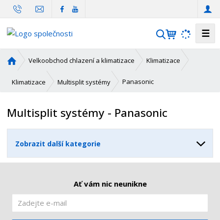
☰
V
y
h
Ú
Velkoobchod chlazení a klimatizace
Klimatizace
l
v
o
e
Panasonic
Klimatizace
Multisplit systémy
d
d
n
a
Multisplit systémy - Panasonic
í
t
s
t
Zobrazit další kategorie
r
a
n
a
Ať vám nic neunikne