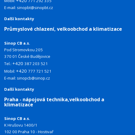
+420
Mobil:
771 292 335
E-mail:
sinopbt@sinopbt.cz
Další kontakty
Průmyslové chlazení, velkoobchod a klimatizace
Sinop CB a.s.
Pod Stromovkou 205
370 01 České Budějovice
+420
Tel.:
387 203 521
+420
Mobil:
777 721 521
E-mail:
sinopcb@sinop.cz
Další kontakty
Praha - nápojová technika,velkoobchod a
klimatizace
Sinop CB a.s.
K Hrušovu 1400/1
102 00 Praha 10 - Hostivař